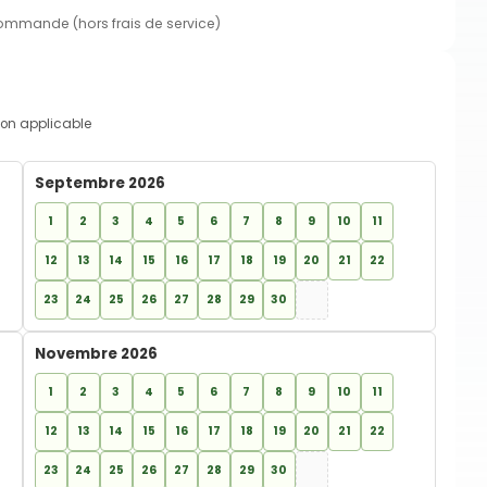
commande (hors frais de service)
on applicable
Septembre 2026
1
2
3
4
5
6
7
8
9
10
11
12
13
14
15
16
17
18
19
20
21
22
23
24
25
26
27
28
29
30
Novembre 2026
1
2
3
4
5
6
7
8
9
10
11
12
13
14
15
16
17
18
19
20
21
22
23
24
25
26
27
28
29
30