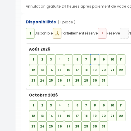
Annulation gratuite 24 heures après paiement de votre 
Disponibilités
( 1 place )
1
1
Disponible
Partiellement réservé
Réservé
N
1
2/3
Août 2026
1
2
3
4
5
6
7
8
9
10
11
12
13
14
15
16
17
18
19
20
21
22
23
24
25
26
27
28
29
30
31
Octobre 2026
1
2
3
4
5
6
7
8
9
10
11
12
13
14
15
16
17
18
19
20
21
22
23
24
25
26
27
28
29
30
31