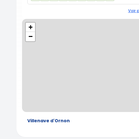
Voir 
+
−
Villenave d'Ornon