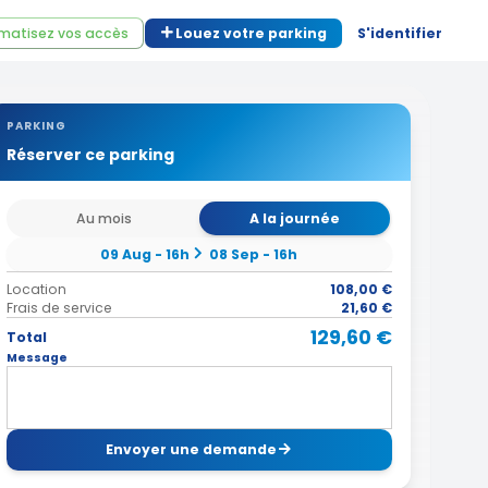
matisez vos accès
Louez votre parking
S'identifier
PARKING
Réserver ce parking
Au mois
A la journée
09 Aug - 16h
08 Sep - 16h
Location
108,00 €
Frais de service
21,60 €
129,60 €
Total
Message
Envoyer une demande