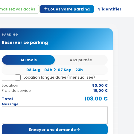
matisez vos accès
Louez votre parking
S'identifier
PARKING
Réserver ce parking
Au mois
A la journée
08 Aug - 04h
07 Sep - 23h
Location longue durée (mensualisée)
Location
90,00 €
Frais de service
18,00 €
108,00 €
Total
Message
Envoyer une demande