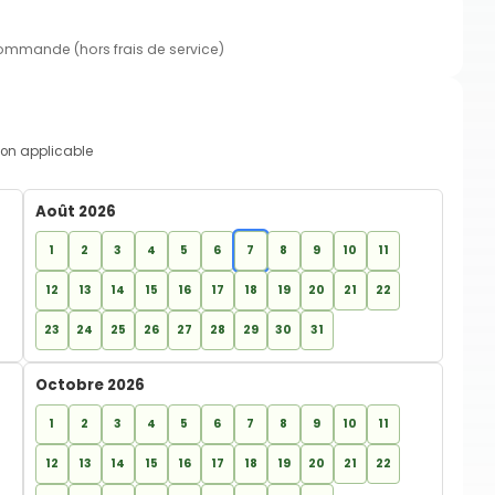
commande (hors frais de service)
on applicable
Août 2026
1
2
3
4
5
6
7
8
9
10
11
12
13
14
15
16
17
18
19
20
21
22
23
24
25
26
27
28
29
30
31
Octobre 2026
1
2
3
4
5
6
7
8
9
10
11
12
13
14
15
16
17
18
19
20
21
22