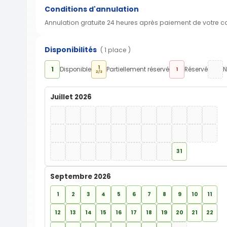
Conditions d'annulation
Annulation gratuite 24 heures après paiement de votre 
Disponibilités
( 1 place )
1
1
Disponible
Partiellement réservé
Réservé
N
1
2/3
Juillet 2026
31
Septembre 2026
1
2
3
4
5
6
7
8
9
10
11
12
13
14
15
16
17
18
19
20
21
22