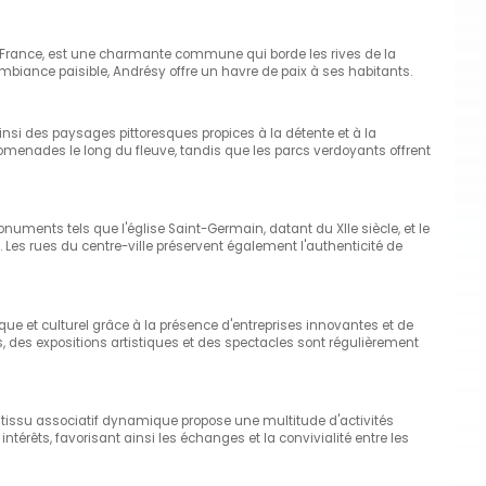
-France, est une charmante commune qui borde les rives de la
biance paisible, Andrésy offre un havre de paix à ses habitants.
 ainsi des paysages pittoresques propices à la détente et à la
omenades le long du fleuve, tandis que les parcs verdoyants offrent
uments tels que l'église Saint-Germain, datant du XIIe siècle, et le
Les rues du centre-ville préservent également l'authenticité de
et culturel grâce à la présence d'entreprises innovantes et de
 des expositions artistiques et des spectacles sont régulièrement
n tissu associatif dynamique propose une multitude d'activités
 intérêts, favorisant ainsi les échanges et la convivialité entre les