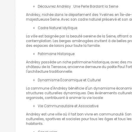
Découvrez Andrésy : Une Perle Bordant la Seine
Andrésy, nichée dans le département des Yvelines en Île-de
majestueuse Seine. Avec son cadre naturel préservé et son am
Cadre Naturel Idyllique
La ville est baignée par la beauté sereine de la Seine, offrant
contemplation. Les berges aménagées invitent à de belles pr
des espaces de loisirs pour toute la famille.
Patrimoine Historique
Andrésy possède un riche patrimoine historique, avec des mon
château de la Terrasse, ancienne demeure du poète Paul Fort. 
l'architecture traditionnelle.
Dynamisme Économique et Culturel
La commune d'Andrésy bénéficie d'un dynamisme économique 
structures culturelles dynamiques. Des événements culturels,
organisés, contribuant à animer la vie locale.
Vie Communautaire et Associative
Andrésy est une ville où il fait bon vivre en communauté. So
culturelles, sportives et sociales pour tous les âges et tous les
habitants.