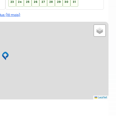
23
24
25
26
27
28
29
30
31
lus (10 mois)
Leaflet