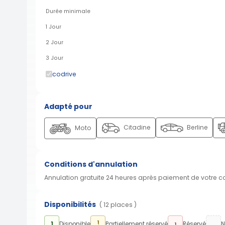
Durée minimale
1 Jour
2 Jour
3 Jour
codrive
Adapté pour
Citadine
Berline
Moto
Conditions d'annulation
Annulation gratuite 24 heures après paiement de votre 
Disponibilités
( 12 places )
1
1
Disponible
Partiellement réservé
Réservé
N
1