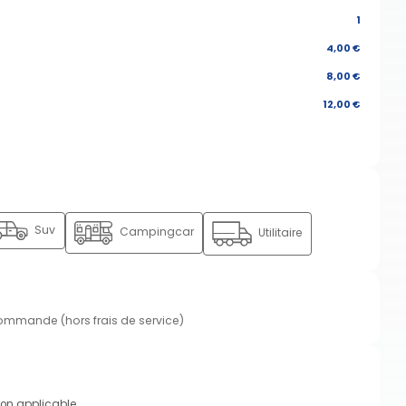
1
4,00 €
8,00 €
12,00 €
Suv
Campingcar
Utilitaire
commande (hors frais de service)
on applicable