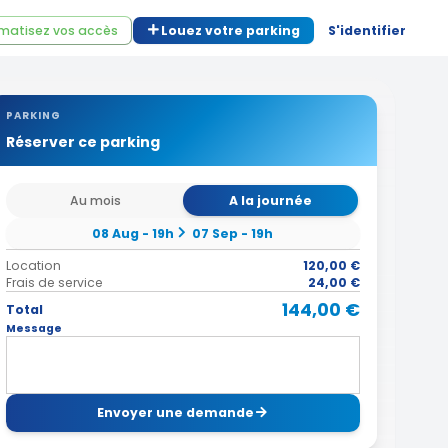
matisez vos accès
Louez votre parking
S'identifier
PARKING
Réserver ce parking
Au mois
A la journée
08 Aug - 19h
07 Sep - 19h
Location
120,00 €
Frais de service
24,00 €
144,00 €
Total
Message
Envoyer une demande