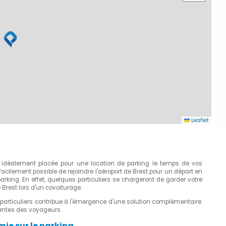
Leaflet
 idéalement placée pour une location de parking le temps de vos
facilement possible de rejoindre l'aéroport de Brest pour un départ en
king. En effet, quelques particuliers se chargeront de garder votre
 Brest lors d'un covoiturage.
re particuliers contribue à l'émergence d'une solution complémentaire.
entes des voyageurs.
ie sur le parking