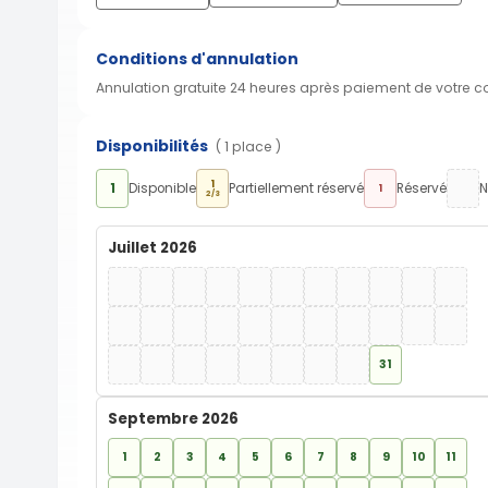
Conditions d'annulation
Annulation gratuite 24 heures après paiement de votre 
Disponibilités
( 1 place )
1
1
Disponible
Partiellement réservé
Réservé
N
1
2/3
Juillet 2026
31
Septembre 2026
1
2
3
4
5
6
7
8
9
10
11