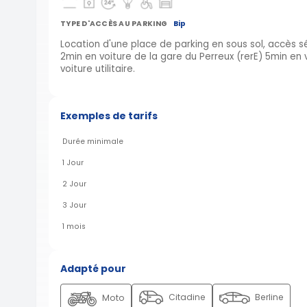
TYPE D'ACCÈS AU PARKING
Bip
Location d'une place de parking en sous sol, accès s
2min en voiture de la gare du Perreux (rerE) 5min en 
voiture utilitaire.
Exemples de tarifs
Durée minimale
1 Jour
2 Jour
3 Jour
1 mois
Adapté pour
Citadine
Berline
Moto