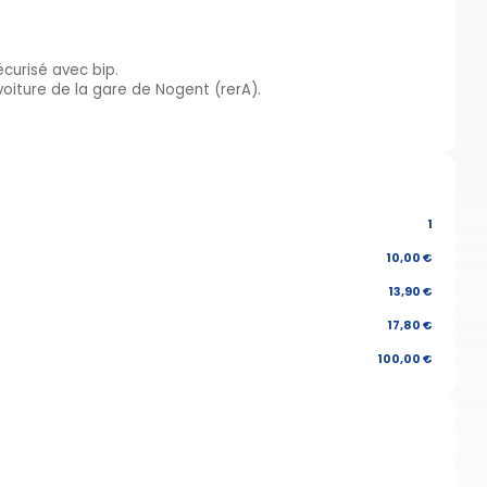
écurisé avec bip.
voiture de la gare de Nogent (rerA).
1
10,00 €
13,90 €
17,80 €
100,00 €