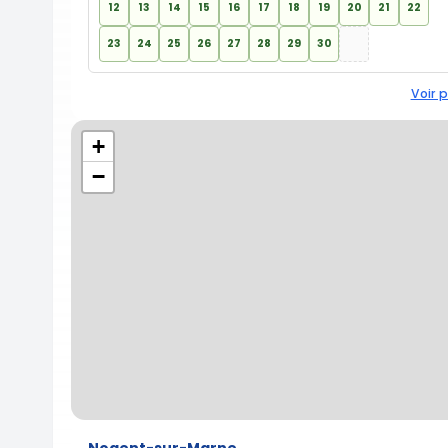
12
13
14
15
16
17
18
19
20
21
22
23
24
25
26
27
28
29
30
Voir p
+
−
Nogent-sur-Marne