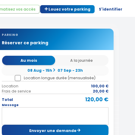
matisez vos accès
Louez votre parking
S'identifier
PARKING
Réserver ce parking
Au mois
A la journée
08 Aug - 15h
07 Sep - 23h
Location longue durée (mensualisée)
Location
100,00 €
Frais de service
20,00 €
120,00 €
Total
Message
Envoyer une demande