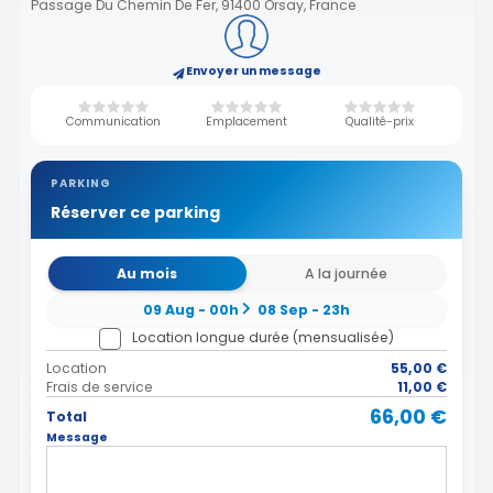
Passage Du Chemin De Fer, 91400 Orsay, France
Envoyer un message
Communication
Emplacement
Qualité-prix
PARKING
Réserver ce parking
Au mois
A la journée
09 Aug - 00h
08 Sep - 23h
Location longue durée (mensualisée)
Location
55,00 €
Frais de service
11,00 €
66,00 €
Total
Message