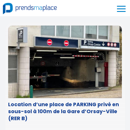
Location d’une place de PARKING privé en
sous-sol à 100m de la Gare d’Orsay-Ville
(RER B)