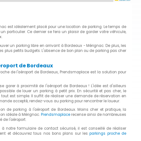
gnac est idéalement placé pour une location de parking. Le temps de
articulier. Ce dernier se fera un plaisir de garder votre véhicule,
x.
rouver un parking libre en arrivant à Bordeaux - Mérignac. De plus, les
es plus petits budgets. L'absence de bon plan ou de parking pas cher
éroport de Bordeaux
roche de l'aéroport de Bordeaux, Prendsmaplace est la solution pour
e garer à proximité de l'aéroport de Bordeaux ! L'idée est d'ailleurs
 possible de louer un parking à petit prix. En sécurité et pas cher, le
out est simple. Il suffit de réaliser une demande de réservation en
emande accepté, rendez-vous au parking pour rencontrer le loueur.
ion de parking à l'aéroport de Bordeaux. Moins cher et pratique, la
ion idéale à Mérignac.
Prendsmaplace
recense ainsi de nombreuses
 de l'aéroport.
ce à notre formulaire de contact sécurisé, il est conseillé de réaliser
ment et découvrez tous nos bons plans sur les
parkings proche de