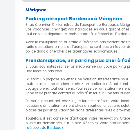
Mérignac
Parking aéroport Bordeaux à Mérignac
Situé à environ 5 kilomètres de l'aéroport de Bordeaux, Méri
vos vacances, changez vos habitudes en vous garant chez un p
tout en vous déposant et recherchant à l'aéroport de Bordeau
Avec la multiplication du trafic à l'aéroport, pas évident de t
tarifs de stationnement de l'aéroport ne sont pas en faveur d
oblige donc à chercher des alternatives économiques.
Prendsmaplace, un parking pas cher à l'a
Si vous souhaitez réaliser une économie sur votre parking p
une location pas cher.
La start-up propose en effet une solution intéressante pour s
toute simple : se stationner chez un particulier. Ainsi, il est
voyage prend tout son sens. Pour réserver un stationnement t
ligne et de prendre contact auprès d'un loueur. Une fois la d
En vous accueillant chez lui, le loueur améliore votre locat
location d'un stationnement chez un particulier est une solut
places de parkings vacantes dans différentes rues à proximité
Toutefois, il est conseillé d'anticiper votre réservation. Grâ
plusieurs demandes sur le site. Réservez votre stationne
l'aéroport de Bordeaux.