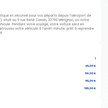
atique et sécurisé pour vos départs depuis l'aéroport de
, situé au 9 rue René Cassin, 33700 Mérignac, où notre
hicule. Pendant votre voyage, votre voiture sera en
 retrouvez votre véhicule à l'arrêt-minute, prêt à reprendre
t!
1
45,00 €
50,00 €
55,00 €
155,00 €