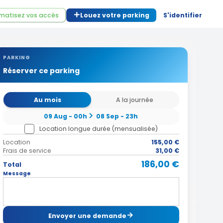
matisez vos accès
Louez votre parking
S'identifier
PARKING
Réserver ce parking
Au mois
A la journée
09 Aug - 00h
08 Sep - 23h
Location longue durée (mensualisée)
Location
155,00 €
Frais de service
31,00 €
186,00 €
Total
Message
Envoyer une demande