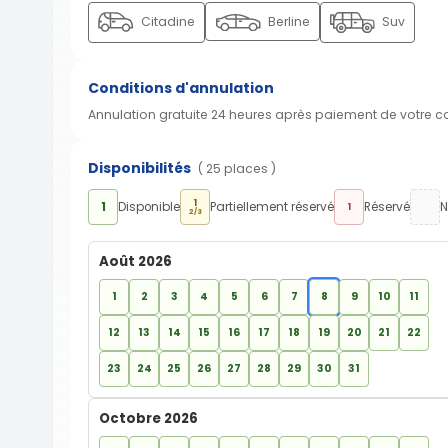
Citadine
Berline
Suv
Conditions d'annulation
Annulation gratuite 24 heures après paiement de votre 
Disponibilités
( 25 places )
1
1
Disponible
Partiellement réservé
Réservé
N
1
2/3
Août 2026
1
2
3
4
5
6
7
8
9
10
11
12
13
14
15
16
17
18
19
20
21
22
23
24
25
26
27
28
29
30
31
Octobre 2026