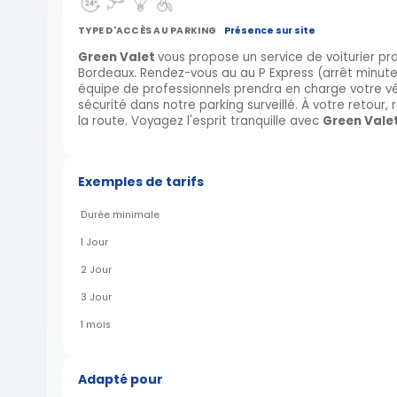
TYPE D'ACCÈS AU PARKING
Présence sur site
Green Valet
vous propose un service de voiturier pr
Bordeaux. Rendez-vous au au P Express (arrêt minute)
équipe de professionnels prendra en charge votre vé
sécurité dans notre parking surveillé. À votre retour,
la route. Voyagez l'esprit tranquille avec
Green Vale
Exemples de tarifs
Durée minimale
1 Jour
2 Jour
3 Jour
1 mois
Adapté pour