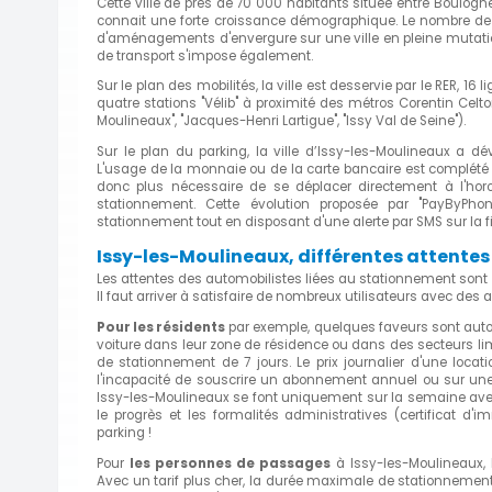
Cette ville de près de 70 000 habitants située entre Boulog
connait une forte croissance démographique. Le nombre de l
d'aménagements d'envergure sur une ville en pleine mutati
de transport s'impose également.
Sur le plan des mobilités, la ville est desservie par le RER, 1
quatre stations "Vélib" à proximité des métros Corentin Celto
Moulineaux", "Jacques-Henri Lartigue", "Issy Val de Seine").
Sur le plan du parking, la ville d’Issy-les-Moulineaux a d
L'usage de la monnaie ou de la carte bancaire est complété 
donc plus nécessaire de se déplacer directement à l'hor
stationnement. Cette évolution proposée par "PayByPh
stationnement tout en disposant d'une alerte par SMS sur la fin
Issy-les-Moulineaux, différentes attente
Les attentes des automobilistes liées au stationnement sont l
Il faut arriver à satisfaire de nombreux utilisateurs avec des
Pour les résidents
par exemple, quelques faveurs sont autoris
voiture dans leur zone de résidence ou dans des secteurs lim
de stationnement de 7 jours. Le prix journalier d'une locatio
l'incapacité de souscrire un abonnement annuel ou sur une
Issy-les-Moulineaux se font uniquement sur la semaine avec 
le progrès et les formalités administratives (certificat d'im
parking !
Pour
les personnes de passages
à Issy-les-Moulineaux, l
Avec un tarif plus cher, la durée maximale de stationnement