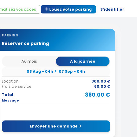
matisez vos accès
Louez votre parking
S'identifier
PARKING
Réserver ce parking
Au mois
A la journée
08 Aug - 04h
07 Sep - 04h
Location
300,00 €
Frais de service
60,00 €
360,00 €
Total
Message
Envoyer une demande