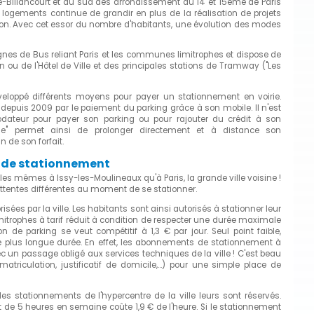
ne-Billancourt et au sud des arrondissement du 14 et 15ème de Paris
ogements continue de grandir en plus de la réalisation de projets
on. Avec cet essor du nombre d'habitants, une évolution des modes
6 lignes de Bus reliant Paris et les communes limitrophes et dispose de
n ou de l'Hôtel de Ville et des principales stations de Tramway ("Les
éveloppé différents moyens pour payer un stationnement en voirie.
depuis 2009 par le paiement du parking grâce à son mobile. Il n'est
odateur pour payer son parking ou pour rajouter du crédit à son
one" permet ainsi de prolonger directement et à distance son
 de son forfait.
s de stationnement
es mêmes à Issy-les-Moulineaux qu'à Paris, la grande ville voisine !
 attentes différentes au moment de se stationner.
ées par la ville. Les habitants sont ainsi autorisés à stationner leur
itrophes à tarif réduit à condition de respecter une durée maximale
n de parking se veut compétitif à 1,3 € par jour. Seul point faible,
 plus longue durée. En effet, les abonnements de stationnement à
un passage obligé aux services techniques de la ville ! C'est beau
matriculation, justificatif de domicile,...) pour une simple place de
es stationnements de l'hypercentre de la ville leurs sont réservés.
 de 5 heures en semaine coûte 1,9 € de l'heure. Si le stationnement