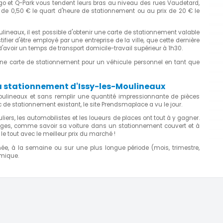
digo et Q-Park vous tendent leurs bras au niveau des rues Vaudetard,
 de 0,50 € le quart d'heure de stationnement ou au prix de 20 € le
lineaux, il est possible d'obtenir une carte de stationnement valable
fier d'être employé par une entreprise de la ville, que cette dernière
'avoir un temps de transport domicile-travail supérieur à 1h30.
d'une carte de stationnement pour un véhicule personnel en tant que
u stationnement d'Issy-les-Moulineaux
Moulineaux et sans remplir une quantité impressionnante de pièces
c de stationnement existant, le site Prendsmaplace a vu le jour.
iers, les automobilistes et les loueurs de places ont tout à y gagner.
ages, comme savoir sa voiture dans un stationnement couvert et à
, le tout avec le meilleur prix du marché !
rnée, à la semaine ou sur une plus longue période (mois, trimestre,
omique.