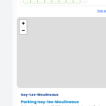
Voir p
+
−
Issy-Les-Moulineaux
Parking Issy-les-Moulineaux