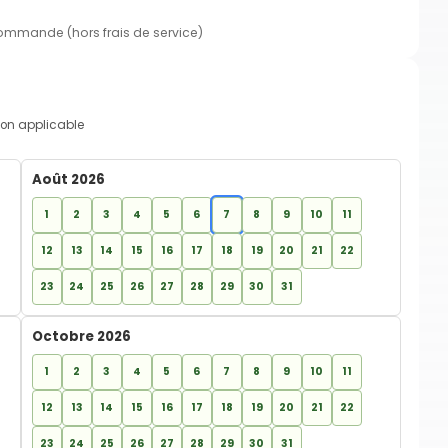
commande (hors frais de service)
on applicable
Août 2026
1
2
3
4
5
6
7
8
9
10
11
12
13
14
15
16
17
18
19
20
21
22
23
24
25
26
27
28
29
30
31
Octobre 2026
1
2
3
4
5
6
7
8
9
10
11
12
13
14
15
16
17
18
19
20
21
22
23
24
25
26
27
28
29
30
31