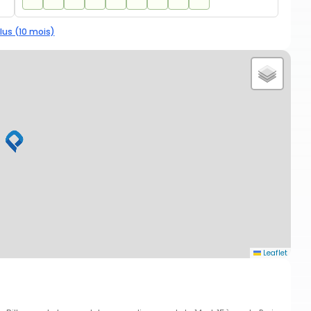
lus (10 mois)
Leaflet