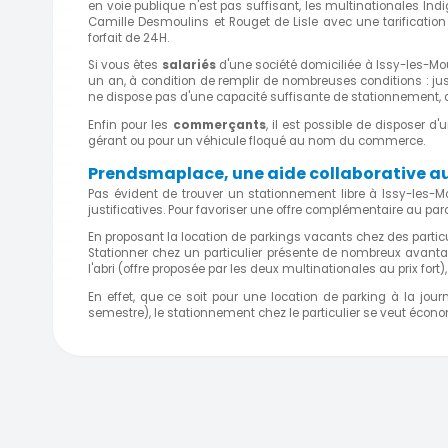
en voie publique n'est pas suffisant, les multinationales In
Camille Desmoulins et Rouget de Lisle avec une tarification
forfait de 24H.
Si vous êtes
salariés
d'une société domiciliée à Issy-les-Mou
un an, à condition de remplir de nombreuses conditions : justi
ne dispose pas d'une capacité suffisante de stationnement, d
Enfin pour les
commerçants
, il est possible de disposer 
gérant ou pour un véhicule floqué au nom du commerce.
Prendsmaplace, une aide collaborative a
Pas évident de trouver un stationnement libre à Issy-les-
justificatives. Pour favoriser une offre complémentaire au par
En proposant la location de parkings vacants chez des particul
Stationner chez un particulier présente de nombreux avant
l'abri (offre proposée par les deux multinationales au prix fort)
En effet, que ce soit pour une location de parking à la jou
semestre), le stationnement chez le particulier se veut écon