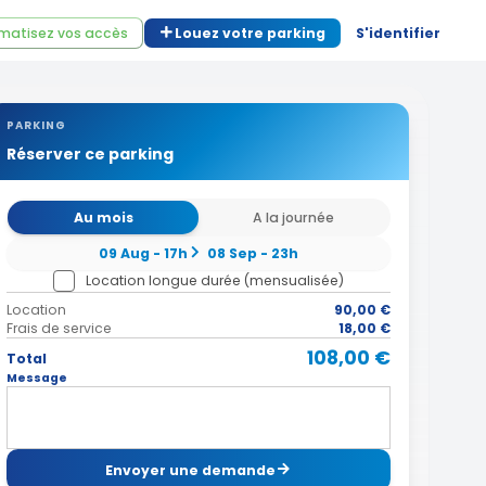
matisez vos accès
Louez votre parking
S'identifier
PARKING
Réserver ce parking
Au mois
A la journée
09 Aug - 17h
08 Sep - 23h
Location longue durée (mensualisée)
Location
90,00 €
Frais de service
18,00 €
108,00 €
Total
Message
Envoyer une demande