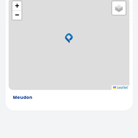
+
−
Leaflet
Meudon