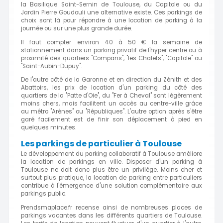
la Basilique Saint-Sernin de Toulouse, du Capitole ou du
Jardin Pierre Goudouli une alternative existe. Ces parkings de
choix sont là pour répondre à une location de parking à la
journée ou sur une plus grande durée.
Il faut compter environ 40 à 50 € la semaine de
stationnement dans un parking privatif de l'hyper centre ou à
proximité des quartiers "Compans", "les Chalets", "Capitole" ou
"Saint-Aubin-Dupuy".
De l'autre côté de la Garonne et en direction du Zénith et des
Abattoirs, les prix de location d'un parking du côté des
quartiers de la "Patte d'Oie", du "Fer à Cheval" sont légèrement
moins chers, mais facilitent un accès au centre-ville grâce
au métro "Arènes" ou "Républiques". L'autre option après s'être
garé facilement est de finir son déplacement à pied en
quelques minutes.
Les parkings de particulier à Toulouse
Le développement du parking collaboratif à Toulouse améliore
la location de parkings en ville. Disposer d'un parking à
Toulouse ne doit donc plus être un privilège. Moins cher et
surtout plus pratique, la location de parking entre particuliers
contribue à l'émergence d'une solution complémentaire aux
parkings public.
Prendsmaplace.fr recense ainsi de nombreuses places de
parkings vacantes dans les différents quartiers de Toulouse.