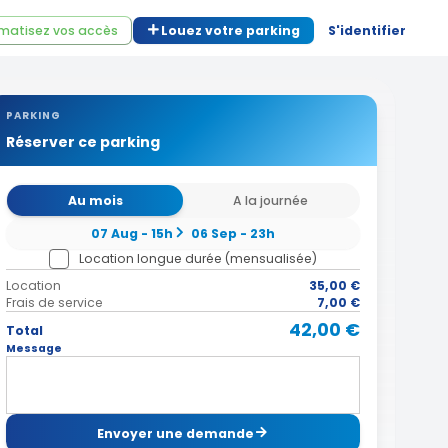
matisez vos accès
Louez votre parking
S'identifier
PARKING
Réserver ce parking
Au mois
A la journée
07 Aug - 15h
06 Sep - 23h
Location longue durée (mensualisée)
Location
35,00 €
Frais de service
7,00 €
42,00 €
Total
Message
Envoyer une demande