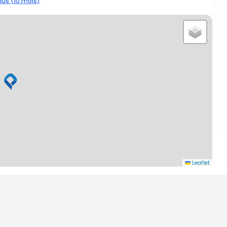
lus (10 mois)
Leaflet