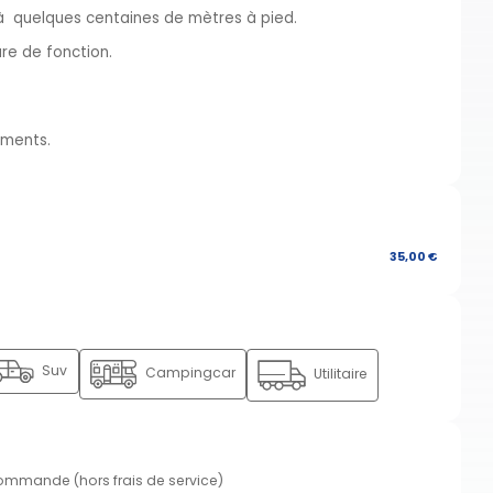
e à quelques centaines de mètres à pied.
ure de fonction.
ements.
35,00 €
Suv
Campingcar
Utilitaire
commande (hors frais de service)