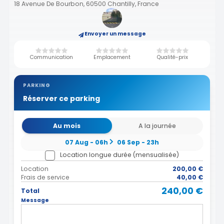
18 Avenue De Bourbon, 60500 Chantilly, France
Envoyer un message
Communication
Emplacement
Qualité-prix
PARKING
Réserver ce parking
Au mois
A la journée
07 Aug - 06h
06 Sep - 23h
Location longue durée (mensualisée)
Location
200,00 €
Frais de service
40,00 €
240,00 €
Total
Message