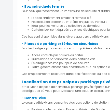
- Box individuels fermés
Pour ceux qui recherchent un maximum de sécurité et d'intimit
Espace entièrement privatif et fermé à clé
Possibilité de stocker du matériel en plus du véhicule
Idéal pour les voitures de collection ou de valeur
Certains box sont équipés de prises électriques pour l
Ces box sont disponibles dans divers quartiers d'Athis-Mons,
- Places de parking extérieures sécurisées
Pour les budgets plus serrés ou ceux qui préfèrent stationner e
Accès contrôlé par barrière ou portail
Surveillance par caméras dans certains cas
Éclairage nocturne pour plus de sécurité
Tarifs généralement plus abordables que les options 
Ces emplacements se situent dans des résidences ou des parki
Localisation des principaux parkings priv
Athis-Mons dispose de nombreux parkings privés répartis sur
stratégiques où vous pourrez trouver une solution de statio
- Centre-ville
Le cœur d'Athis-Mons concentre plusieurs options de stationn
Parking souterrain de la Place du Général de Gaulle