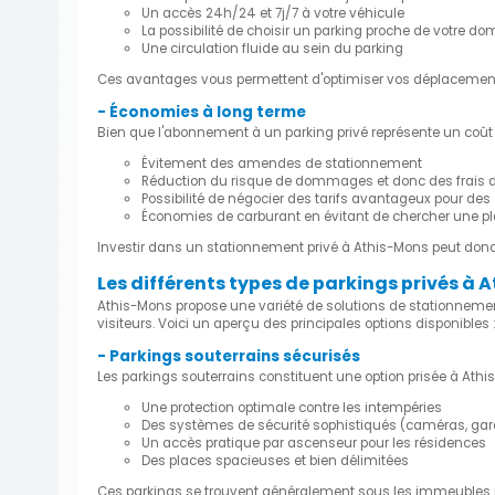
Un accès 24h/24 et 7j/7 à votre véhicule
La possibilité de choisir un parking proche de votre domi
Une circulation fluide au sein du parking
Ces avantages vous permettent d'optimiser vos déplacement
- Économies à long terme
Bien que l'abonnement à un parking privé représente un coût 
Évitement des amendes de stationnement
Réduction du risque de dommages et donc des frais d
Possibilité de négocier des tarifs avantageux pour d
Économies de carburant en évitant de chercher une p
Investir dans un stationnement privé à Athis-Mons peut donc s
Les différents types de parkings privés à 
Athis-Mons propose une variété de solutions de stationnement
visiteurs. Voici un aperçu des principales options disponibles :
- Parkings souterrains sécurisés
Les parkings souterrains constituent une option prisée à Athis
Une protection optimale contre les intempéries
Des systèmes de sécurité sophistiqués (caméras, ga
Un accès pratique par ascenseur pour les résidences
Des places spacieuses et bien délimitées
Ces parkings se trouvent généralement sous les immeubles ré