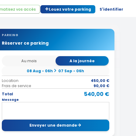
matisez vos accès
Louez votre parking
S'identifier
PARKING
Réserver ce parking
Au mois
A la journée
08 Aug - 06h
07 Sep - 06h
Location
450,00 €
Frais de service
90,00 €
540,00 €
Total
Message
Envoyer une demande