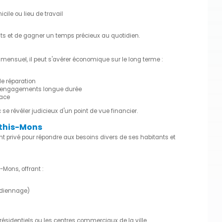
cile ou lieu de travail
s et de gagner un temps précieux au quotidien.
mensuel, il peut s'avérer économique sur le long terme :
e réparation
es engagements longue durée
lace
e révéler judicieux d'un point de vue financier.
Athis-Mons
 privé pour répondre aux besoins divers de ses habitants et
-Mons, offrant :
rdiennage)
sidentiels ou les centres commerciaux de la ville.