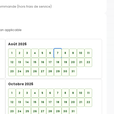
commande (hors frais de service)
on applicable
Août 2026
1
2
3
4
5
6
7
8
9
10
11
12
13
14
15
16
17
18
19
20
21
22
23
24
25
26
27
28
29
30
31
Octobre 2026
1
2
3
4
5
6
7
8
9
10
11
12
13
14
15
16
17
18
19
20
21
22
23
24
25
26
27
28
29
30
31