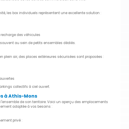
é, les box individuels représentent une excellente solution :
a recharge des véhicules
 souvent au sein de petits ensembles dédiés.
n plein air, des places extérieures sécurisées sont proposées :
couvertes
ngs collectifs à ciel ouvert.
és à Athis-Mons
 l'ensemble de son territoire. Voici un aperçu des emplacements
nnement adaptée à vos besoins :
ement privé :