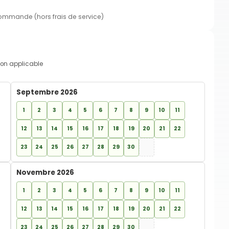
commande (hors frais de service)
on applicable
Septembre 2026
1
2
3
4
5
6
7
8
9
10
11
12
13
14
15
16
17
18
19
20
21
22
23
24
25
26
27
28
29
30
Novembre 2026
1
2
3
4
5
6
7
8
9
10
11
12
13
14
15
16
17
18
19
20
21
22
23
24
25
26
27
28
29
30