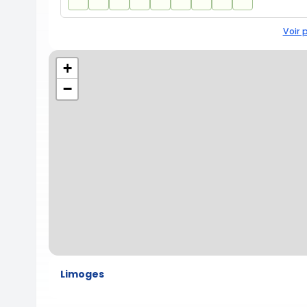
Voir 
+
−
Limoges