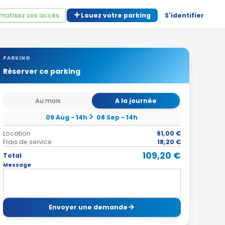
matisez vos accès
Louez votre parking
S'identifier
PARKING
Réserver ce parking
Au mois
A la journée
09 Aug - 14h
08 Sep - 14h
Location
91,00 €
Frais de service
18,20 €
109,20 €
Total
Message
Envoyer une demande