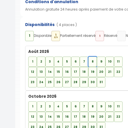
Conditions d'annulation
Annulation gratuite 24 heures après paiement de votre 
Disponibilités
( 4 places )
1
1
Disponible
Partiellement réservé
Réservé
N
1
2/3
Août 2026
1
2
3
4
5
6
7
8
9
10
11
12
13
14
15
16
17
18
19
20
21
22
23
24
25
26
27
28
29
30
31
Octobre 2026
1
2
3
4
5
6
7
8
9
10
11
12
13
14
15
16
17
18
19
20
21
22
23
24
25
26
27
28
29
30
31