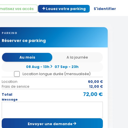
matisez vos accès
Louez votre parking
S'identifier
PARKING
Réserver ce parking
Au mois
A la journée
08 Aug - 13h
07 Sep - 23h
Location longue durée (mensualisée)
Location
60,00 €
Frais de service
12,00 €
72,00 €
Total
Message
Envoyer une demande