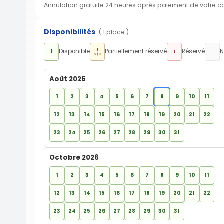
Annulation gratuite 24 heures après paiement de votre 
Disponibilités
( 1 place )
1
1
Disponible
Partiellement réservé
Réservé
N
1
2/3
Août 2026
1
2
3
4
5
6
7
8
9
10
11
12
13
14
15
16
17
18
19
20
21
22
23
24
25
26
27
28
29
30
31
Octobre 2026
1
2
3
4
5
6
7
8
9
10
11
12
13
14
15
16
17
18
19
20
21
22
23
24
25
26
27
28
29
30
31