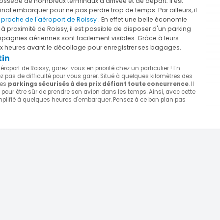
ossède de nombreux terminaux d'arrivée et de départ. Il est
nal embarquer pour ne pas perdre trop de temps. Par ailleurs, il
 proche de l'aéroport de Roissy
. En effet une belle économie
 à proximité de Roissy, il est possible de disposer d'un parking
mpagnies aériennes sont facilement visibles. Grâce à leurs
deux heures avant le décollage pour enregistrer ses bagages.
tin
éroport de Roissy, garez-vous en priorité chez un particulier ! En
 pas de difficulté pour vous garer. Situé à quelques kilomètres des
des
parkings sécurisés à des prix défiant toute concurrence
. Il
pour être sûr de prendre son avion dans les temps. Ainsi, avec cette
simplifié à quelques heures d'embarquer. Pensez à ce bon plan pas