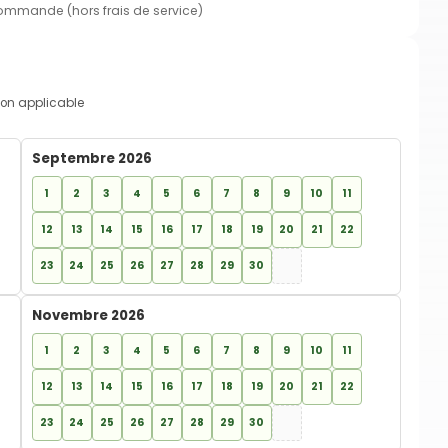
commande (hors frais de service)
on applicable
Septembre 2026
1
2
3
4
5
6
7
8
9
10
11
12
13
14
15
16
17
18
19
20
21
22
23
24
25
26
27
28
29
30
Novembre 2026
1
2
3
4
5
6
7
8
9
10
11
12
13
14
15
16
17
18
19
20
21
22
23
24
25
26
27
28
29
30