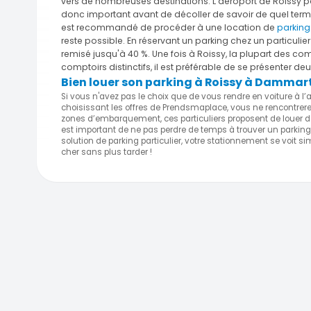
vers de nombreuses destinations. L'aéroport de Roissy p
donc important avant de décoller de savoir de quel termi
est recommandé de procéder à une location de
parking
reste possible. En réservant un parking chez un particulier
remisé jusqu'à 40 %. Une fois à Roissy, la plupart des co
comptoirs distinctifs, il est préférable de se présenter 
Bien louer son parking à Roissy à Dammar
Si vous n'avez pas le choix que de vous rendre en voiture à l’a
choisissant les offres de Prendsmaplace, vous ne rencontrerez
zones d’embarquement, ces particuliers proposent de louer 
est important de ne pas perdre de temps à trouver un parking 
solution de parking particulier, votre stationnement se voit 
cher sans plus tarder !