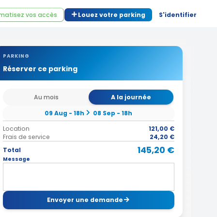
matisez vos accès
Louez votre parking
S'identifier
PARKING
Réserver ce parking
Au mois
A la journée
09 Aug - 18h
08 Sep - 18h
Location
121,00 €
Frais de service
24,20 €
145,20 €
Total
Message
Envoyer une demande