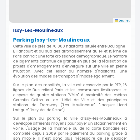
Leaflet
Issy-Les-Moulineaux
Parking Issy-les-Moulineaux
Cette ville de près de 70 000 habitants située entre Boulogne-
Billancourt et au sud des arrondissement du 14 et 15ème de
Paris connait une forte croissance démographique. Le nombre
de logements continue de grandir en plus de la réalisation de
projets d'aménagements d'envergure sur une ville en pleine
mutation. Avec cet essor du nombre d'habitants, une
évolution des modes de transport s'impose également.
Sur le plan des mobilités, la ville est desservie par le RER, 16
lignes de Bus reliant Paris et les communes limitrophes et
dispose de quatre stations "Vélib" à proximité des métros
Corentin Celton ou de l'Hôtel de Ville et des principales
stations de Tramway ("Les Moulineaux", "Jacques-Henri
Lartigue", "Issy Val de Seine").
Sur le plan du parking, la ville d’Issy-les-Moulineaux a
développé différents moyens pour payer un stationnement en
voirie. L'usage de la monnaie ou de la carte bancaire est
complété depuis 2009 par le paiement du parking grâce à
son mobile. Il n'est donc plus nécessaire de se déplacer