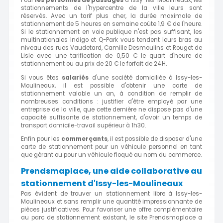
Pour
les personnes de passages
à Issy-les-Moulineaux, les
stationnements de l'hypercentre de la ville leurs sont
réservés. Avec un tarif plus cher, la durée maximale de
stationnement de 5 heures en semaine coûte 1,9 € de l'heure.
Si le stationnement en voie publique n'est pas suffisant, les
multinationales Indigo et Q-Park vous tendent leurs bras au
niveau des rues Vaudetard, Camille Desmoulins et Rouget de
Lisle avec une tarification de 0,50 € le quart d'heure de
stationnement ou au prix de 20 € le forfait de 24H.
Si vous êtes
salariés
d'une société domiciliée à Issy-les-
Moulineaux, il est possible d'obtenir une carte de
stationnement valable un an, à condition de remplir de
nombreuses conditions : justifier d'être employé par une
entreprise de la ville, que cette dernière ne dispose pas d'une
capacité suffisante de stationnement, d'avoir un temps de
transport domicile-travail supérieur à 1h30.
Enfin pour les
commerçants
, il est possible de disposer d'une
carte de stationnement pour un véhicule personnel en tant
que gérant ou pour un véhicule floqué au nom du commerce.
Prendsmaplace, une aide collaborative au
stationnement d'Issy-les-Moulineaux
Pas évident de trouver un stationnement libre à Issy-les-
Moulineaux et sans remplir une quantité impressionnante de
pièces justificatives. Pour favoriser une offre complémentaire
au parc de stationnement existant, le site Prendsmaplace a