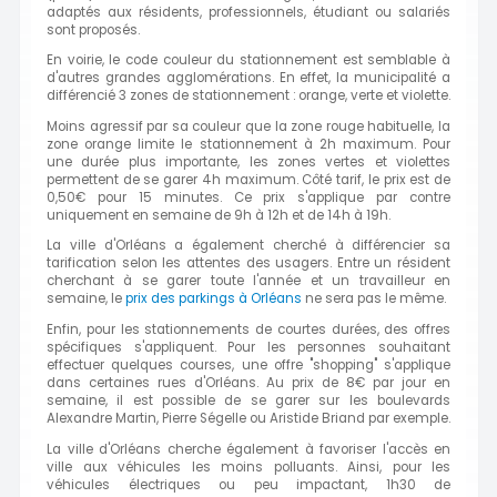
adaptés aux résidents, professionnels, étudiant ou salariés
sont proposés.
En voirie, le code couleur du stationnement est semblable à
d'autres grandes agglomérations. En effet, la municipalité a
différencié 3 zones de stationnement : orange, verte et violette.
Moins agressif par sa couleur que la zone rouge habituelle, la
zone orange limite le stationnement à 2h maximum. Pour
une durée plus importante, les zones vertes et violettes
permettent de se garer 4h maximum. Côté tarif, le prix est de
0,50€ pour 15 minutes. Ce prix s'applique par contre
uniquement en semaine de 9h à 12h et de 14h à 19h.
La ville d'Orléans a également cherché à différencier sa
tarification selon les attentes des usagers. Entre un résident
cherchant à se garer toute l'année et un travailleur en
semaine, le
prix des parkings à Orléans
ne sera pas le même.
Enfin, pour les stationnements de courtes durées, des offres
spécifiques s'appliquent. Pour les personnes souhaitant
effectuer quelques courses, une offre "shopping" s'applique
dans certaines rues d'Orléans. Au prix de 8€ par jour en
semaine, il est possible de se garer sur les boulevards
Alexandre Martin, Pierre Ségelle ou Aristide Briand par exemple.
La ville d'Orléans cherche également à favoriser l'accès en
ville aux véhicules les moins polluants. Ainsi, pour les
véhicules électriques ou peu impactant, 1h30 de