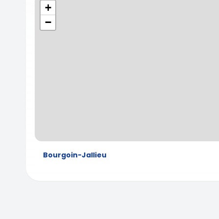
+
−
Bourgoin-Jallieu