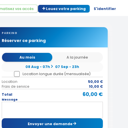
matisez vos accès
Louez votre parking
S'identifier
PARKING
Réserver ce parking
Au mois
A la journée
08 Aug - 07h
07 Sep - 23h
Location longue durée (mensualisée)
Location
50,00 €
Frais de service
10,00 €
60,00 €
Total
Message
Envoyer une demande