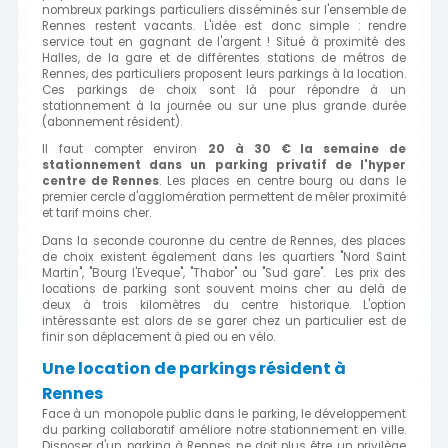
nombreux parkings particuliers disséminés sur l'ensemble de
Rennes restent vacants. L'idée est donc simple : rendre
service tout en gagnant de l'argent ! Situé à proximité des
Halles, de la gare et de différentes stations de métros de
Rennes, des particuliers proposent leurs parkings à la location.
Ces parkings de choix sont là pour répondre à un
stationnement à la journée ou sur une plus grande durée
(abonnement résident).
Il faut compter environ
20 à 30 € la semaine de
stationnement dans un parking privatif de l'hyper
centre de Rennes
. Les places en centre bourg ou dans le
premier cercle d'agglomération permettent de mêler proximité
et tarif moins cher.
Dans la seconde couronne du centre de Rennes, des places
de choix existent également dans les quartiers "Nord Saint
Martin", "Bourg l'Eveque", "Thabor" ou "Sud gare". Les prix des
locations de parking sont souvent moins cher au delà de
deux à trois kilomètres du centre historique. L'option
intéressante est alors de se garer chez un particulier est de
finir son déplacement à pied ou en vélo.
Une location de parkings résident à
Rennes
Face à un monopole public dans le parking, le développement
du parking collaboratif améliore notre stationnement en ville.
Disposer d'un parking à Rennes ne doit plus être un privilège