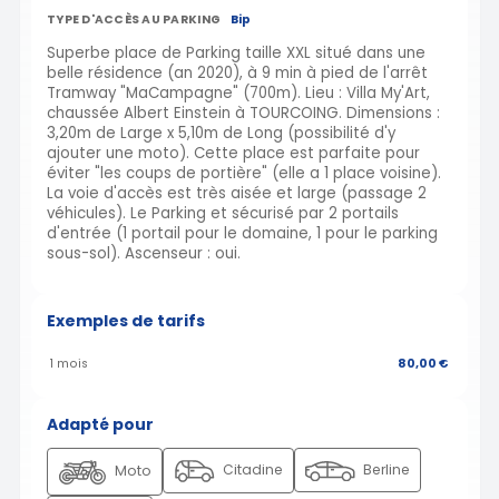
TYPE D'ACCÈS AU PARKING
Bip
Superbe place de Parking taille XXL situé dans une
belle résidence (an 2020), à 9 min à pied de l'arrêt
Tramway "MaCampagne" (700m). Lieu : Villa My'Art,
chaussée Albert Einstein à TOURCOING. Dimensions :
3,20m de Large x 5,10m de Long (possibilité d'y
ajouter une moto). Cette place est parfaite pour
éviter "les coups de portière" (elle a 1 place voisine).
La voie d'accès est très aisée et large (passage 2
véhicules). Le Parking et sécurisé par 2 portails
d'entrée (1 portail pour le domaine, 1 pour le parking
sous-sol). Ascenseur : oui.
Exemples de tarifs
1 mois
80,00 €
Adapté pour
Citadine
Berline
Moto