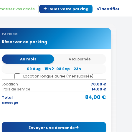
matisez vos accès
Louez votre parking
S'identifier
PARKING
Réserver ce parking
Au mois
A la journée
09 Aug - 15h
08 Sep - 23h
Location longue durée (mensualisée)
Location
70,00 €
Frais de service
14,00 €
84,00 €
Total
Message
Envoyer une demande