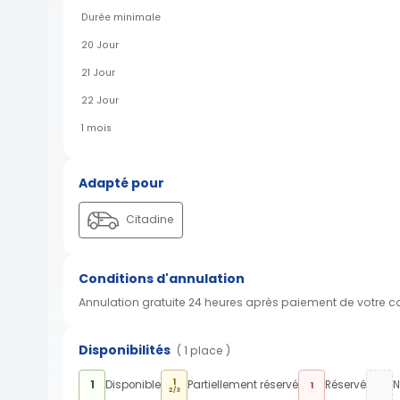
Durée minimale
20 Jour
21 Jour
22 Jour
1 mois
Adapté pour
Citadine
Conditions d'annulation
Annulation gratuite 24 heures après paiement de votre 
Disponibilités
( 1 place )
1
1
Disponible
Partiellement réservé
Réservé
N
1
2/3