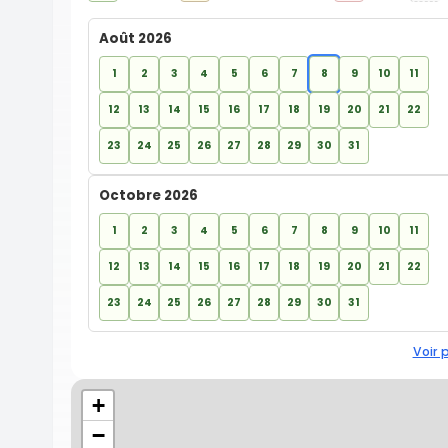
Août 2026
1
2
3
4
5
6
7
8
9
10
11
12
13
14
15
16
17
18
19
20
21
22
23
24
25
26
27
28
29
30
31
Octobre 2026
1
2
3
4
5
6
7
8
9
10
11
12
13
14
15
16
17
18
19
20
21
22
23
24
25
26
27
28
29
30
31
Voir 
+
−