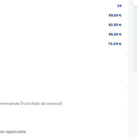
20
59,50 €
62,50 €
65,50 €
70,00 €
commande (hors frais de service)
on applicable