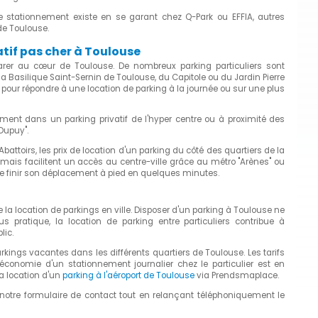
 stationnement existe en se garant chez Q-Park ou EFFIA, autres
de Toulouse.
tif pas cher à Toulouse
rer au cœur de Toulouse. De nombreux parking particuliers sont
a Basilique Saint-Sernin de Toulouse, du Capitole ou du Jardin Pierre
à pour répondre à une location de parking à la journée ou sur une plus
ent dans un parking privatif de l'hyper centre ou à proximité des
Dupuy".
Abattoirs, les prix de location d'un parking du côté des quartiers de la
 mais facilitent un accès au centre-ville grâce au métro "Arènes" ou
t de finir son déplacement à pied en quelques minutes.
la location de parkings en ville. Disposer d'un parking à Toulouse ne
us pratique, la location de parking entre particuliers contribue à
lic.
ings vacantes dans les différents quartiers de Toulouse. Les tarifs
l'économie d'un stationnement journalier chez le particulier est en
a location d'un
parking à l'aéroport de Toulouse
via Prendsmaplace.
 notre formulaire de contact tout en relançant téléphoniquement le