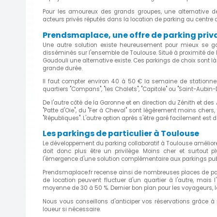
Pour les amoureux des grands groupes, une alternative de
acteurs privés réputés dans la location de parking au centre 
Prendsmaplace, une offre de parking priva
Une autre solution existe heureusement pour mieux se ga
disséminés sur l'ensemble de Toulouse. Situé à proximité de l
Goudouli une alternative existe. Ces parkings de choix sont l
grande durée.
Il faut compter environ 40 à 50 € la semaine de stationnem
quartiers "Compans", "les Chalets", "Capitole" ou "Saint-Aubin-
De l'autre côté de la Garonne et en direction du Zénith et des 
"Patte d'Oie", du "Fer à Cheval" sont légèrement moins chers,
"Républiques". L'autre option après s'être garé facilement es
Les parkings de particulier à Toulouse
Le développement du parking collaboratif à Toulouse améliore 
doit donc plus être un privilège. Moins cher et surtout pl
l'émergence d'une solution complémentaire aux parkings pub
Prendsmaplace.fr recense ainsi de nombreuses places de park
de location peuvent fluctuer d'un quartier à l'autre, mais 
moyenne de 30 à 50 %. Dernier bon plan pour les voyageurs, l
Nous vous conseillons d'anticiper vos réservations grâce à
loueur si nécessaire.