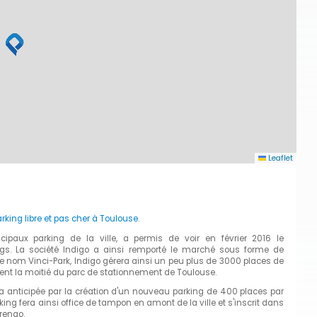
Leaflet
rking libre et pas cher à Toulouse
.
ncipaux parking de la ville, a permis de voir en février 2016 le
ngs. La société Indigo a ainsi remporté le marché sous forme de
e nom Vinci-Park, Indigo gérera ainsi un peu plus de 3000 places de
ent la moitié du parc de stationnement de Toulouse.
ra anticipée par la création d'un nouveau parking de 400 places par
g fera ainsi office de tampon en amont de la ville et s'inscrit dans
rengo.