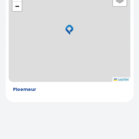
−
Leaflet
Ploemeur