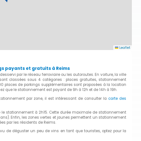
Leaflet
gs payants et gratuits à Reims
vi par le réseau ferroviaire ou les autoroutes. En voiture, la ville
ont classées sous 4 catégories : places gratuites, stationnement
3000 places de parkings supplémentaires sont proposées à la location
hez que le stationnement est payant de 9h à 12h et de 14h à 19h.
ationnement par zone, il est intéressant de consulter la
carte des
mite le stationnement à 2h15. Cette durée maximale de stationnement
ans). Enfin, les zones vertes et jaunes permettent un stationnement
es par les résidents de Reims.
évu de déguster un peu de vins en tant que touristes, optez pour la