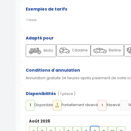
Exemples de tarifs
1 mois
Adapté pour
Citadine
Berline
Moto
Conditions d'annulation
Annulation gratuite 24 heures après paiement de votre 
Disponibilités
( 1 place )
1
1
Disponible
Partiellement réservé
Réservé
N
1
2/3
Août 2026