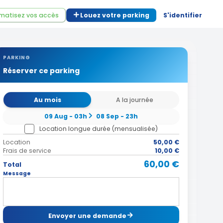
matisez vos accès
Louez votre parking
S'identifier
PARKING
Réserver ce parking
Au mois
A la journée
09 Aug - 03h
08 Sep - 23h
Location longue durée (mensualisée)
Location
50,00 €
Frais de service
10,00 €
60,00 €
Total
Message
Envoyer une demande