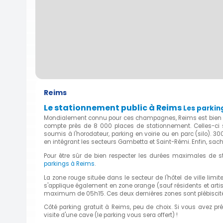
Reims
Le stationnement public à Reims
Les parkin
Mondialement connu pour ces champagnes, Reims est bien desser
compte près de 8 000 places de stationnement. Celles-ci s
soumis à l'horodateur, parking en voirie ou en parc (silo). 
en intégrant les secteurs Gambetta et Saint-Rémi. Enfin, sac
Pour être sûr de bien respecter les durées maximales de st
parkings à Reims
.
La zone rouge située dans le secteur de l'hôtel de ville li
s'applique également en zone orange (sauf résidents et artis
maximum de 05h15. Ces deux dernières zones sont plébiscité
Côté parking gratuit à Reims, peu de choix. Si vous avez pr
visite d'une cave (le parking vous sera offert) !