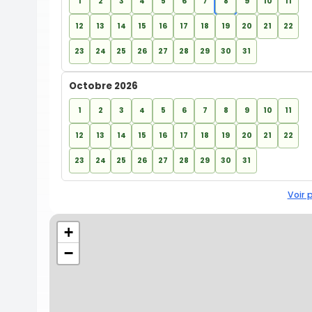
1
2
3
4
5
6
7
8
9
10
11
12
13
14
15
16
17
18
19
20
21
22
23
24
25
26
27
28
29
30
31
Octobre 2026
1
2
3
4
5
6
7
8
9
10
11
12
13
14
15
16
17
18
19
20
21
22
23
24
25
26
27
28
29
30
31
Voir 
+
−