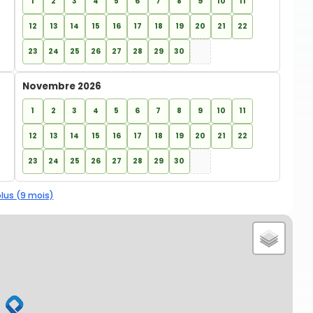
1
2
3
4
5
6
7
8
9
10
11
12
13
14
15
16
17
18
19
20
21
22
23
24
25
26
27
28
29
30
Novembre 2026
1
2
3
4
5
6
7
8
9
10
11
12
13
14
15
16
17
18
19
20
21
22
23
24
25
26
27
28
29
30
plus (9 mois)