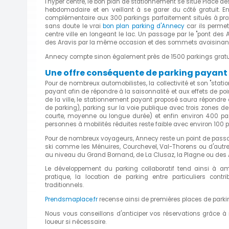
l'hyper centre, le bon plan de stationnement se situe Place d
hebdomadaire et en veillant à se garer du côté gratuit. En 
complémentaire aux 300 parkings parfaitement situés à proxi
sans doute le vrai
bon plan parking d'Annecy
car ils permet
centre ville en longeant le lac. Un passage par le "pont des
des Aravis par la même occasion et des sommets avoisinant
Annecy compte sinon également près de 1500 parkings gratuits
Une offre conséquente de parking payant
Pour de nombreux automobilistes, la collectivité et son "sta
payant afin de répondre à la saisonnalité et aux effets de poi
de la ville, le stationnement payant proposé saura répondre
de parking), parking sur la voie publique avec trois zones 
courte, moyenne ou longue durée) et enfin environ 400 par
personnes à mobilités réduites reste faible avec environ 100 
Pour de nombreux voyageurs, Annecy reste un point de passage
ski comme les Ménuires, Courchevel, Val-Thorens ou d'autres
au niveau du Grand Bornand, de La Clusaz, la Plagne ou des 
Le développement du parking collaboratif tend ainsi à am
pratique, la location de parking entre particuliers con
traditionnels.
Prendsmaplace.fr
recense ainsi de premières places de park
Nous vous conseillons d'anticiper vos réservations grâce à
loueur si nécessaire.