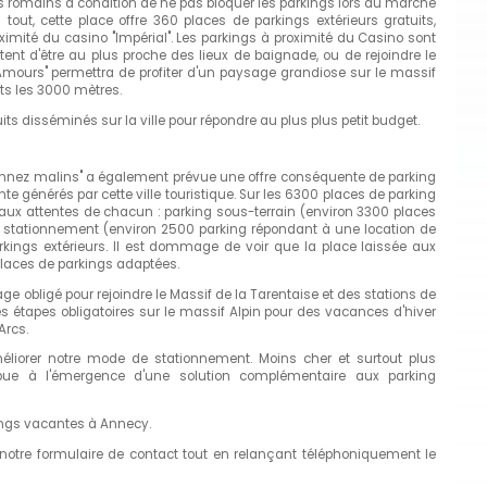
es romains à condition de ne pas bloquer les parkings lors du marché
tout, cette place offre 360 places de parkings extérieurs gratuits,
mité du casino "Impérial". Les parkings à proximité du Casino sont
tent d'être au plus proche des lieux de baignade, ou de rejoindre le
 Amours" permettra de profiter d'un paysage grandiose sur le massif
s les 3000 mètres.
 disséminés sur la ville pour répondre au plus plus petit budget.
tionnez malins" a également prévue une offre conséquente de parking
nte générés par cette ville touristique. Sur les 6300 places de parking
 aux attentes de chacun : parking sous-terrain (environ 3300 places
de stationnement (environ 2500 parking répondant à une location de
kings extérieurs. Il est dommage de voir que la place laissée aux
places de parkings adaptées.
 obligé pour rejoindre le Massif de la Tarentaise et des stations de
 étapes obligatoires sur le massif Alpin pour des vacances d'hiver
Arcs.
éliorer notre mode de stationnement. Moins cher et surtout plus
tribue à l'émergence d'une solution complémentaire aux parking
ings vacantes à Annecy.
 notre formulaire de contact tout en relançant téléphoniquement le