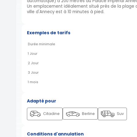
automatique) à 200 mètres du Palace Impérial Annec
Un emplacement idéalement situé près de la plage d'A
ville d'Annecy est à 10 minutes à pied.
Exemples de tarifs
Durée minimale
1 Jour
2 Jour
3 Jour
1 mois
Adapté pour
Citadine
Berline
Suv
Conditions d'annulation