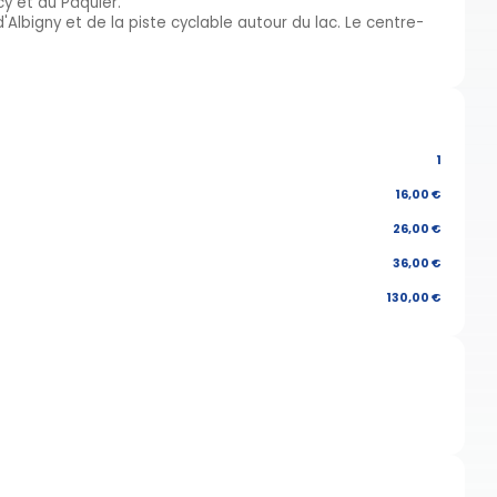
y et du Pâquier.
lbigny et de la piste cyclable autour du lac. Le centre-
1
16,00 €
26,00 €
36,00 €
130,00 €