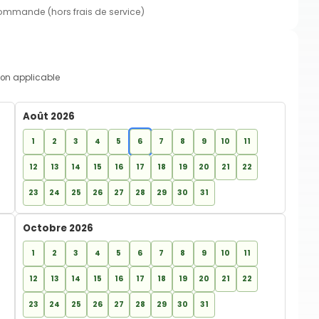
commande (hors frais de service)
on applicable
Août 2026
1
2
3
4
5
6
7
8
9
10
11
12
13
14
15
16
17
18
19
20
21
22
23
24
25
26
27
28
29
30
31
Octobre 2026
1
2
3
4
5
6
7
8
9
10
11
12
13
14
15
16
17
18
19
20
21
22
23
24
25
26
27
28
29
30
31