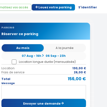
matisez vos accès
Louez votre parking
S'identifier
PARKING
Réserver ce parking
Au mois
A la journée
07 Aug - 16h
06 Sep - 23h
Location longue durée (mensualisée)
Location
130,00 €
Frais de service
26,00 €
156,00 €
Total
Message
Envoyer une demande