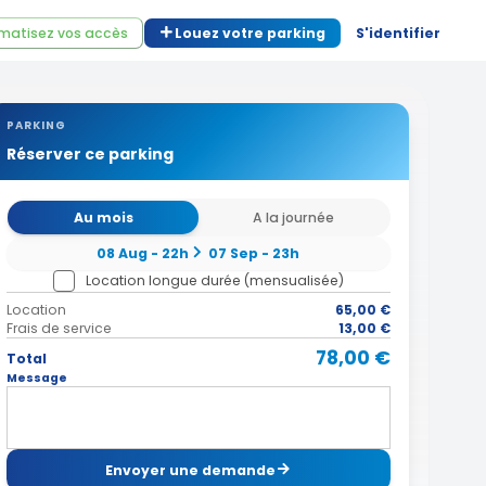
matisez vos accès
Louez votre parking
S'identifier
PARKING
Réserver ce parking
Au mois
A la journée
08 Aug - 22h
07 Sep - 23h
Location longue durée (mensualisée)
Location
65,00 €
Frais de service
13,00 €
78,00 €
Total
Message
Envoyer une demande