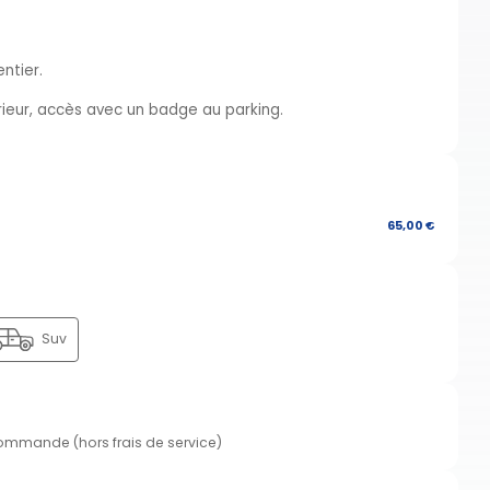
ntier.
érieur, accès avec un badge au parking.
65,00 €
Suv
commande (hors frais de service)