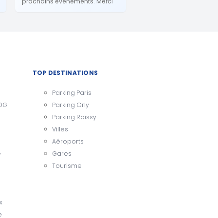
prochains événements. Merci
TOP DESTINATIONS
Parking Paris
CDG
Parking Orly
Parking Roissy
Villes
Aéroports
e
Gares
Tourisme
x
e