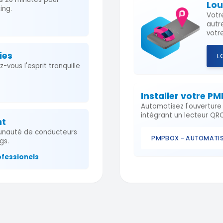
Lou
ing.
Votr
autr
votre
ies
L
vous l'esprit tranquille
Installer votre P
Automatisez l'ouvertur
intégrant un lecteur QR
nt
nauté de conducteurs
PMPBOX - AUTOMATIS
gs.
ofessionels