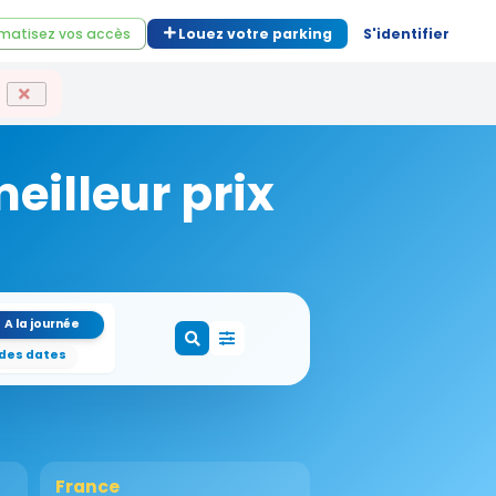
matisez vos accès
Louez votre parking
S'identifier
eilleur prix
A la journée
 des dates
France