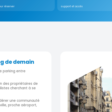
ur réserver
support et accès
ng de demain
e parking entre
on des propriétaires de
listes cherchant à se
fédérer une communauté
ville, proche aéroport,