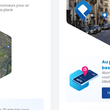
nnonceurs pour un
x placé.
Au 
bes
Abon
cour
idéa
T
s 20 minutes pour