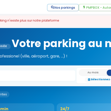
Nos parkings
PMPBOX - Auto
king n'existe plus sur notre plateforme
Votre parking au m
ISÉE
ssionel (ville, aéroport, gare, ...) !
Au mois
Sélectionnez
antes
 min
24/7