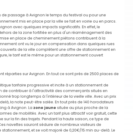
 de passage à Avignon le temps du festival ou pour une
nement mis en place par la ville se fait en voirie ou en parcs.
non avec quelques impacts significatifs. En effet, le
 dehors de la zone fortifiée en plus d'un réaménagement des
la mise en place de cheminement piétons contribuent à la
onnement ont vu le jour en compensation dans quelques rues
s couverts de la ville complètent une offre de stationnement en
gure, le tarif est le même pour un stationnement couvert
ont réparties sur Avignon. En tout ce sont près de 2500 places de
tique tarifaire progressive et incite à un stationnement de
afin de contribuer à l'attractivité des commerçants situés en
tionné trop longtemps à l'intérieur de la vieille ville. Avec un prix
elà, la note peut-être salée. En tout près de 140 horodateurs
king à Avignon. La
zone jaune
située au plus proche de la
formes de mobilités. Avec un tarif plus attractif voir gratuit, cette
e sur la fin des trajets. Pendant la haute saison, ce type de
 Ces navettes sauront séduire de nombreux visiteurs de
de stationnement, et se voit majoré de 0,20€/15 min au-delà. Le