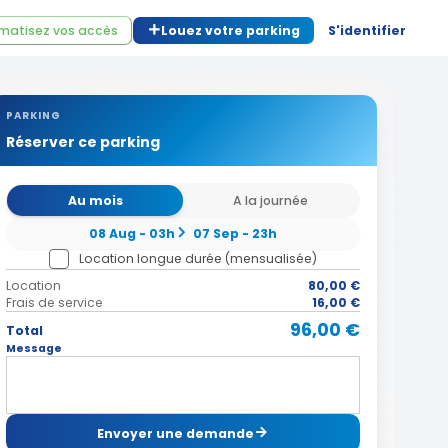
matisez vos accès
Louez votre parking
S'identifier
PARKING
Réserver ce parking
Au mois
A la journée
08 Aug - 03h
07 Sep - 23h
Location longue durée (mensualisée)
Location
80,00 €
Frais de service
16,00 €
96,00 €
Total
Message
Envoyer une demande