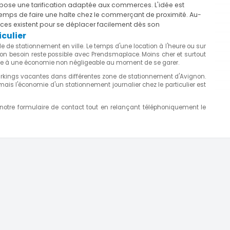
ose une tarification adaptée aux commerces. L'idée est
temps de faire une halte chez le commerçant de proximité. Au-
stuces existent pour se déplacer facilement dès son
culier
 de stationnement en ville. Le temps d'une location à l'heure ou sur
on besoin reste possible avec Prendsmaplace. Moins cher et surtout
tribue à une économie non négligeable au moment de se garer.
kings vacantes dans différentes zone de stationnement d'Avignon.
, mais l'économie d'un stationnement journalier chez le particulier est
 notre formulaire de contact tout en relançant téléphoniquement le