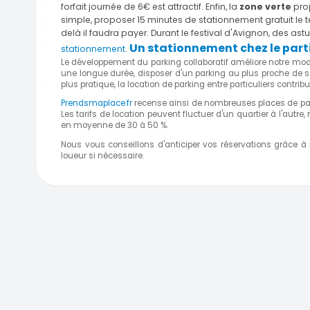
forfait journée de 6€ est attractif. Enfin, la
zone verte
prop
simple, proposer 15 minutes de stationnement gratuit le 
delà il faudra payer. Durant le festival d'Avignon, des a
Un stationnement chez le parti
stationnement
.
Le développement du parking collaboratif améliore notre mode
une longue durée, disposer d'un parking au plus proche de s
plus pratique, la location de parking entre particuliers con
Prendsmaplace.fr
recense ainsi de nombreuses places de par
Les tarifs de location peuvent fluctuer d'un quartier à l'autre
en moyenne de 30 à 50 %.
Nous vous conseillons d'anticiper vos réservations grâce à
loueur si nécessaire.