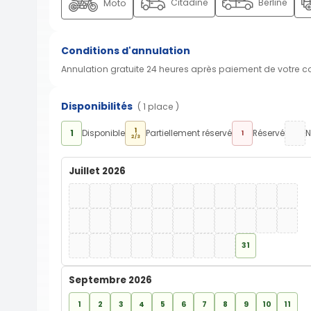
Citadine
Berline
Moto
Conditions d'annulation
Annulation gratuite 24 heures après paiement de votre 
Disponibilités
( 1 place )
1
1
Disponible
Partiellement réservé
Réservé
N
1
2/3
Juillet 2026
31
Septembre 2026
1
2
3
4
5
6
7
8
9
10
11