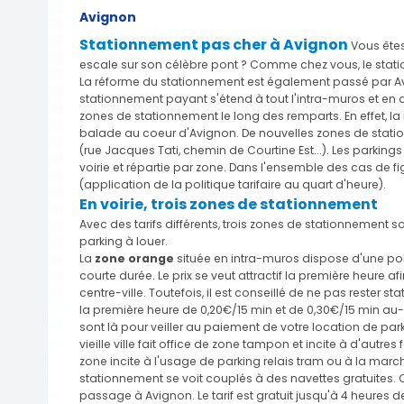
Avignon
Stationnement pas cher à Avignon
Vous êtes
escale sur son célèbre pont ? Comme chez vous, le station
La réforme du stationnement est également passé par Avig
stationnement payant s'étend à tout l'intra-muros et en
zones de stationnement le long des remparts. En effet, 
balade au coeur d'Avignon. De nouvelles zones de stati
(rue Jacques Tati, chemin de Courtine Est...). Les parking
voirie et répartie par zone. Dans l'ensemble des cas de fi
(application de la politique tarifaire au quart d'heure).
En voirie, trois zones de stationnement
Avec des tarifs différents, trois zones de stationnement s
parking à louer.
La
zone orange
située en intra-muros dispose d'une poli
courte durée. Le prix se veut attractif la première heure 
centre-ville. Toutefois, il est conseillé de ne pas rester sta
la première heure de 0,20€/15 min et de 0,30€/15 min au-d
sont là pour veiller au paiement de votre location de par
vieille ville fait office de zone tampon et incite à d'autres 
zone incite à l'usage de parking relais tram ou à la march
stationnement se voit couplés à des navettes gratuites.
passage à Avignon. Le tarif est gratuit jusqu'à 4 heures 