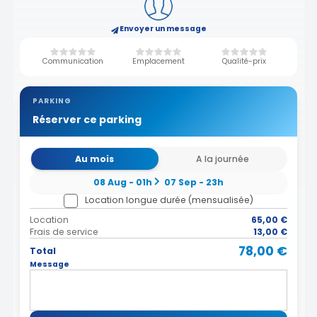
Envoyer un message
Communication
Emplacement
Qualité-prix
PARKING
Réserver ce parking
Au mois
A la journée
08 Aug - 01h
07 Sep - 23h
Location longue durée (mensualisée)
Location
65,00 €
Frais de service
13,00 €
78,00 €
Total
Message