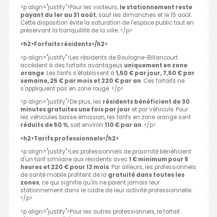
<p align="justify">Pour les visiteurs,
le stationnement reste
payant du 1er au 31 août
, sauf les dimanches et le 15 août.
Cette disposition évite la saturation de l'espace public tout en
préservant la tranquillité de la ville. </p>
<h2>Forfaits résidents</h2>
<p align="justify">Les résidents de Boulogne-Billancourt
accèdent à des forfaits avantageux
uniquement en zone
orange
. Les tarifs s'établissent à
1,50 € par jour, 7,50 € par
semaine, 25 € par mois et 220 € par an
. Ces forfaits ne
s'appliquent pas en zone rouge. </p>
<p align="justify">De plus, les
résidents bénéficient de 30
minutes gratuites une fois par jour
et par véhicule. Pour
les véhicules basse émission, les tarifs en zone orange sont
réduits de 50 %
, soit environ
110 € par an
. </p>
<h2>Tarifs professionnels</h2>
<p align="justify">Les professionnels de proximité bénéficient
d'un tarif similaire aux résidents avec
1 € minimum pour 5
heures et 220 € pour 12 mois
. Par ailleurs, les professionnels
de santé mobile profitent de la
gratuité dans toutes les
zones
, ce qui signifie qu'ils ne paient jamais leur
stationnement dans le cadre de leur activité professionnelle.
</p>
<p align="justify">Pour les autres professionnels, le forfait