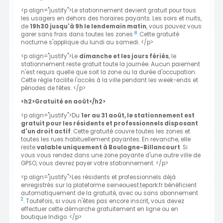
<p align="justify">Le stationnement devient gratuit pour tous
les usagers en dehors des horaires payants. Les soirs et nuits,
de
19h30 jusqu'à 9h le lendemain matin
, vous pouvez vous
8
garer sans frais dans toutes les zones
. Cette gratuité
nocturne s'applique du lundi au samedi. </p>
<p align="justify">Le
dimanche et les jours fériés
, le
stationnement reste gratuit toute la journée. Aucun paiement
n'est requis quelle que soit la zone ou la durée d'occupation.
Cette règle facilite l'accès à la ville pendant les week-ends et
périodes de fêtes. </p>
<h2>Gratuité en août</h2>
<p align="justify">Du
1er au 31 août, le stationnement est
gratuit pour les résidents et professionnels disposant
d'un droit actif
. Cette gratuité couvre toutes les zones et
toutes les rues habituellement payantes. En revanche, elle
reste
valable uniquement à Boulogne-Billancourt
. Si
vous vous rendez dans une zone payante d'une autre ville de
GPSO, vous devrez payer votre stationnement. </p>
<p align="justify">Les résidents et professionnels déjà
enregistrés sur la plateforme seineouest.tepark.fr bénéficient
automatiquement de la gratuité, avec ou sans abonnement
2
. Toutefois, si vous n'êtes pas encore inscrit, vous devez
effectuer cette démarche gratuitement en ligne ou en
boutique Indigo. </p>