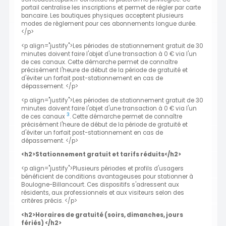
portail centralise les inscriptions et permet de régler par carte
bancaire. Les boutiques physiques acceptent plusieurs
modes de règlement pour ces abonnements longue durée.
</p>
<p align="justify">Les périodes de stationnement gratuit de 30
minutes doivent faire l'objet d'une transaction à 0 € via l'un
de ces canaux. Cette démarche permet de connaître
précisément l'heure de début de la période de gratuité et
d'éviter un forfait post-stationnement en cas de
dépassement. </p>
<p align="justify">Les périodes de stationnement gratuit de 30
minutes doivent faire l'objet d'une transaction à 0 € via l'un
3
de ces canaux
. Cette démarche permet de connaître
précisément l'heure de début de la période de gratuité et
d'éviter un forfait post-stationnement en cas de
dépassement. </p>
<h2>Stationnement gratuit et tarifs réduits</h2>
<p align="justify">Plusieurs périodes et profils d'usagers
bénéficient de conditions avantageuses pour stationner à
Boulogne-Billancourt. Ces dispositifs s'adressent aux
résidents, aux professionnels et aux visiteurs selon des
critères précis. </p>
<h2>Horaires de gratuité (soirs, dimanches, jours
fériés) </h2>