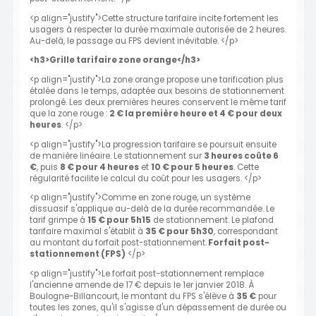
<p align="justify">Cette structure tarifaire incite fortement les
usagers à respecter la durée maximale autorisée de 2 heures.
Au-delà, le passage au FPS devient inévitable. </p>
<h3>Grille tarifaire zone orange</h3>
<p align="justify">La zone orange propose une tarification plus
étalée dans le temps, adaptée aux besoins de stationnement
prolongé. Les deux premières heures conservent le même tarif
que la zone rouge :
2 € la première heure et 4 € pour deux
heures
. </p>
<p align="justify">La progression tarifaire se poursuit ensuite
de manière linéaire. Le stationnement sur
3 heures coûte 6
€
, puis
8 € pour 4 heures
et
10 € pour 5 heures
. Cette
régularité facilite le calcul du coût pour les usagers. </p>
<p align="justify">Comme en zone rouge, un système
dissuasif s'applique au-delà de la durée recommandée. Le
tarif grimpe à
15 € pour 5h15
de stationnement. Le plafond
tarifaire maximal s'établit à
35 € pour 5h30
, correspondant
au montant du forfait post-stationnement.
Forfait post-
stationnement (FPS)
</p>
<p align="justify">Le forfait post-stationnement remplace
l'ancienne amende de 17 € depuis le 1er janvier 2018. À
Boulogne-Billancourt, le montant du FPS s'élève à
35 €
pour
toutes les zones, qu'il s'agisse d'un dépassement de durée ou