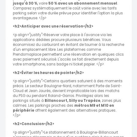
jusqu'à 30 %
, voire
50 % avec un abonnement mensuel
.
Comparez systématiquement le coût voirie avec les tarifs
parking selon votre durée prévue pour identifier l'option la plus
avantageuse. </p>
<h2>Anticiper avec une réservation</h2>
<p align="justify">Réserver votre place à l'avance via les
applications dédiées procure plusieurs bénéfices. Vous
économisez du carburant en évitant de tourner à la recherche
d'un emplacement libre. Les plateformes comme
Prendsmaplace permettent une réservation en quelques clics
avec paiement sécurisé. L'accès se fait directement depuis
votre smartphone, sans badge ni ticket papier. </p>
<h2>Éviter les heures de pointe</h2>
<p align="justify">Certains quartiers saturent à des moments
précis. Le secteur Boulogne-Nord, notamment Porte de Saint-
Cloud et Jean Jaurès, devient impraticable lors des matchs
du PSG ou pendant Roland-Garros. Privilégiez alors les
parkings situés à
Billancourt, Silly ou Trapèze
, zones plus
calmes. Les parkings proches des
métros M9 et M10 en
périphérie
offrent également des alternatives pratiques.
</p>
<h2>Conclusion</h2>
<p align="justify">Le stationnement à Boulogne-Billancourt