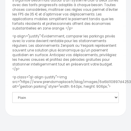
s'organise désormais autour d'un système clair à deux zones
avec des tarifs progressifs adaptés à chaque besoin. Toutes
choses considérées, maîtriser ces règles vous permet d'éviter
les FPS de 35 € et d'optimiser vos déplacements. Les
applications mobiles simplifient le paiement tandis que les
forfaits résidents et professionnels offrent des économies
substantielles en zone orange. </p>
<p align="justify">Évidemment, comparer les parkings privés
avec la voirie devient rentable pour les stationnements
réguliers. Les abonnements Zenpark ou Yespark représentent
souvent une solution plus économique qu'un paiement
quotidien en surface. Anticipez vos déplacements, privilégiez
les heures creuses et profitez des périodes gratuites pour
stationner intelligemment tout en préservant votre budget.
</p>
<p class="ql-align-justify"><img
src="https://www.prendsmaplace.fr/blog/images/6a6b110897d4253
alt="gestion parking" style="width: 640px; height: 906px;">