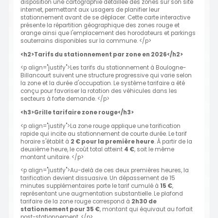
disposition une cartographie détaillée des zones sur son site
internet, permettant aux usagers de planifier leur
stationnement avant de se déplacer. Cette carte interactive
présente la répartition géographique des zones rouge et
orange ainsi que l'emplacement des horodateurs et parkings
souterrains disponibles sur la commune. </p>
<h2>Tarifs du stationnement par zone en 2026</h2>
<p align="justify">Les tarifs du stationnement à Boulogne-
Billancourt suivent une structure progressive qui varie selon
la zone et la durée d'occupation. Le système tarifaire a été
conçu pour favoriser la rotation des véhicules dans les
secteurs à forte demande. </p>
<h3>Grille tarifaire zone rouge</h3>
<p align="justify">La zone rouge applique une tarification
rapide qui incite au stationnement de courte durée. Le tarif
horaire s'établit à
2 € pour la première heure
. À partir de la
deuxième heure, le coût total atteint
4 €
, soit le même
montant unitaire. </p>
<p align="justify">Au-delà de ces deux premières heures, la
tarification devient dissuasive. Un dépassement de 15
minutes supplémentaires porte le tarif cumulé à
15 €
,
représentant une augmentation substantielle. Le plafond
tarifaire de la zone rouge correspond à
2h30 de
stationnement pour 35 €
, montant qui équivaut au forfait
post-stationnement. </p>