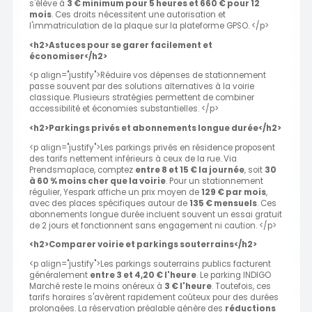
s'élève à
3 € minimum pour 5 heures et 660 € pour 12
mois
. Ces droits nécessitent une autorisation et
l'immatriculation de la plaque sur la plateforme GPSO. </p>
<h2>Astuces pour se garer facilement et
économiser</h2>
<p align="justify">Réduire vos dépenses de stationnement
passe souvent par des solutions alternatives à la voirie
classique. Plusieurs stratégies permettent de combiner
accessibilité et économies substantielles. </p>
<h2>Parkings privés et abonnements longue durée</h2>
<p align="justify">Les parkings privés en résidence proposent
des tarifs nettement inférieurs à ceux de la rue. Via
Prendsmaplace, comptez
entre 8 et 15 € la journée
, soit
30
à 60 % moins cher que la voirie
. Pour un stationnement
régulier, Yespark affiche un prix moyen de
129 € par mois
,
avec des places spécifiques autour de
135 € mensuels
. Ces
abonnements longue durée incluent souvent un essai gratuit
de 2 jours et fonctionnent sans engagement ni caution. </p>
<h2>Comparer voirie et parkings souterrains</h2>
<p align="justify">Les parkings souterrains publics facturent
généralement
entre 3 et 4,20 € l'heure
. Le parking INDIGO
Marché reste le moins onéreux à
3 € l'heure
. Toutefois, ces
tarifs horaires s'avèrent rapidement coûteux pour des durées
prolongées. La réservation préalable génère des
réductions