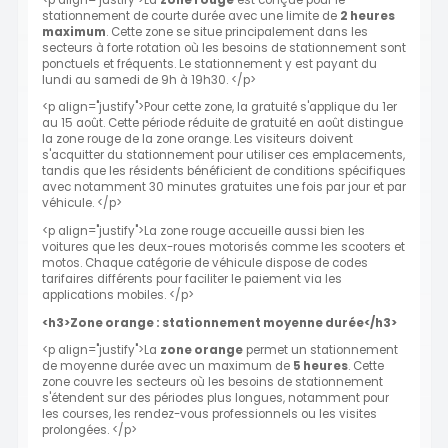
stationnement de courte durée avec une limite de
2 heures
maximum
. Cette zone se situe principalement dans les
secteurs à forte rotation où les besoins de stationnement sont
ponctuels et fréquents. Le stationnement y est payant du
lundi au samedi de 9h à 19h30. </p>
<p align="justify">Pour cette zone, la gratuité s'applique du 1er
au 15 août. Cette période réduite de gratuité en août distingue
la zone rouge de la zone orange. Les visiteurs doivent
s'acquitter du stationnement pour utiliser ces emplacements,
tandis que les résidents bénéficient de conditions spécifiques
avec notamment 30 minutes gratuites une fois par jour et par
véhicule. </p>
<p align="justify">La zone rouge accueille aussi bien les
voitures que les deux-roues motorisés comme les scooters et
motos. Chaque catégorie de véhicule dispose de codes
tarifaires différents pour faciliter le paiement via les
applications mobiles. </p>
<h3>Zone orange : stationnement moyenne durée</h3>
<p align="justify">La
zone orange
permet un stationnement
de moyenne durée avec un maximum de
5 heures
. Cette
zone couvre les secteurs où les besoins de stationnement
s'étendent sur des périodes plus longues, notamment pour
les courses, les rendez-vous professionnels ou les visites
prolongées. </p>