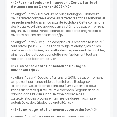
<h2>Parking Boulogne Billancourt : Zones, Tarifs et
Astuces pour se Garer en 2026</h2>
<p align="justify">Trouver un parking Boulogne Billancourt
peut s'avérer complexe entre les différentes zones tarifaires et
les réglementations en constante évolution. Cette commune
des Hauts-de-Seine applique un système de stationnement
payant avec deux zones distinctes, des tarifs progressifs et
diverses options de paiement.</p>
<p align="justify">Ce guide complet vous présente tout ce qu'il
faut savoir pour 2026 : les zones rouge et orange, les grilles
tarifaires actualisées, les méthodes de paiement disponibles,
ainsi que les astuces pour stationner facilement tout en
réalisant des économies.</p>
<h2>Les zones de stationnement à Boulogne-
Billancourt</h2>
<p align="justify">Depuis le 1er janvier 2018, le stationnement
est payant sur l'ensemble du territoire de Boulogne-
Billancourt. Cette réforme a instauré un système à deux
zones distinctes qui structure désormais l'organisation du
parking dans la ville. Chaque zone possède des
caractéristiques propres en termes de durée maximale
autorisée et de périodes de gratuité. </p>
<h3>Zone rouge : stationnement courte durée</h3>
<p align="justify">La
zone rouge
est conçue pour le