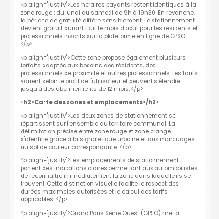
<p align="justify">Les horaires payants restent identiques à la
zone rouge : du lundi au samedi de 9h à 19h30. En revanche,
la période de gratuité diffère sensiblement. Le stationnement
devient gratuit durant tout le mois d'août pour les résidents et
professionnels inscrits sur la plateforme en ligne de GPSO.
</p>
<p align="justify">Cette zone propose également plusieurs
forfaits adaptés aux besoins des résidents, des
professionnels de proximité et autres professionnels. Les tarifs
varient selon le profil de l'utilisateur et peuvent s'étendre
jusqu'à des abonnements de 12 mois. </p>
<h2>Carte des zones et emplacements</h2>
<p align="justify">Les deux zones de stationnement se
répartissent sur l'ensemble du territoire communal. La
délimitation précise entre zone rouge et zone orange
s'identifie grâce à la signalétique urbaine et aux marquages
au sol de couleur correspondante. </p>
<p align="justify">Les emplacements de stationnement
portent des indications claires permettant aux automobilistes
de reconnaître immédiatement la zone dans laquelle ils se
trouvent. Cette distinction visuelle facilite le respect des
durées maximales autorisées et le calcul des tarifs
applicables. </p>
<p align="justify">Grand Paris Seine Ouest (GPSO) met à