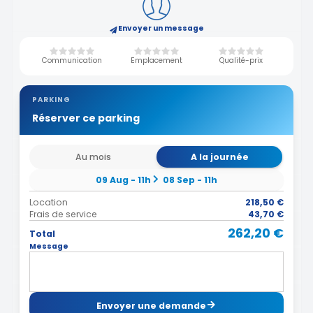
Envoyer un message
Communication
Emplacement
Qualité-prix
PARKING
Réserver ce parking
Au mois
A la journée
09 Aug - 11h
08 Sep - 11h
Location
218,50 €
Frais de service
43,70 €
262,20 €
Total
Message
Envoyer une demande