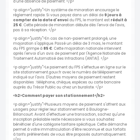
d'une absence de paiement. </p>
<p align="justify">Un système de minoration encourage le
règlement rapide. Si vous payez dans un délai de
9 jours à
compter de la date d'envoi
du FPS, le montant est
réduit à
25 €
. Cette période de minoration débute dès l'envoi de l'avis,
pas à sa réception. </p>
<p align="justify">En cas de non-paiement prolongé, une
majoration s'applique. Passé un délai de 3 mois, le montant
du FPS grimpe à
85 €
. Cette majoration nationale intervient
après l'envoi d'un avis de paiement par l'Agence Nationale de
Traitement Automatisé des Infractions (ANTAI). </p>
<p align="justify">Le paiement du FPS s'effectue en ligne sur le
site stationnement.gouv.fr avec le numéro de télépaiement
indiqué sur l'avis. D'autres moyens de paiement restent
disponibles : téléphone, chèque, espèces ou carte bancaire
auprès du Trésor Public ou chez un buraliste. </p>
<h2>Comment payer son stationnement</h2>
<p align="justify">Plusieurs moyens de paiement s'offrent aux
usagers pour régler leur stationnement à Boulogne-
Billancourt. Avant d'effectuer une transaction, sachez qu'une
inscription préalable reste nécessaire si vous souhaitez
bénéficier d'une catégorie tarifaire spécifique. Cette démarche
permet à votre immatriculation d'être reconnue et aux forfaits
à tarifs préférentiels de vous être proposés automatiquement.
</p>