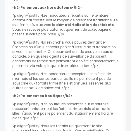
<h2>Paiement aux horodateurs</h2>
<p align="justify">Les horodateurs répartis sur le territoire
communal constituent le moyen de paiement traditionnel. Le
système a évolué vers la
dématérialisation des tickets
.
Vous ne recevez plus automatiquement de ticket papier à
poser sur votre pare-brise. </p>
<p align="justify">En revanche, vous pouvez demander
l'impression d'un justificatif papier à l'issue de la transaction
si vous le souhaitez. Ce document sert de preuve en cas de
contrôle, bien que les agents de surveillance disposent
désormais de terminaux permettant de vérifier directement le
paiement via votre plaque d'immatriculation. </p>
<p align="justify">Les horodateurs acceptent les pièces de
monnaie et les cartes bancaires. Ils ne permettent pas de
souscrire aux forfaits trimestriels et annuels, réservés aux
autres canaux de paiement. </p>
<h2>Paiement en boutique</h2>
<p align="justify">Les boutiques présentes sur le territoire
acceptent uniquement les forfaits trimestriels et annuels.
Elles n'assurent pas le paiement du stationnement horaire
classique. </p>
<p align="justify">Pour les forfaits uniquement, le site
seineouest.tepark.fr constitue la plateforme privilégiée. Ce