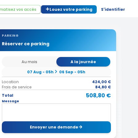
matisez vos accès
Louez votre parking
S'identifier
PARKING
Réserver ce parking
Au mois
A la journée
07 Aug - 05h
06 Sep - 05h
Location
424,00 €
Frais de service
84,80 €
508,80 €
Total
Message
Envoyer une demande