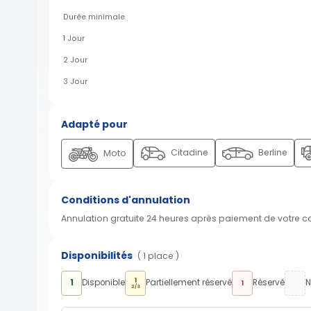
Durée minimale
1 Jour
2 Jour
3 Jour
Adapté pour
Citadine
Berline
Moto
Conditions d'annulation
Annulation gratuite 24 heures après paiement de votre 
Disponibilités
( 1 place )
1
1
Disponible
Partiellement réservé
Réservé
N
1
2/3