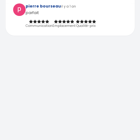
pierre bourseau
il y a 1 an
parfait
Communication
Emplacement
Qualité-prix