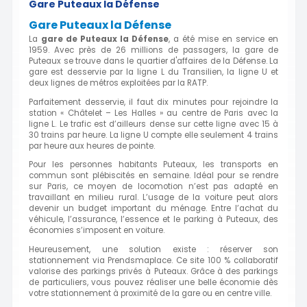
Gare Puteaux la Défense
Gare Puteaux la Défense
La
gare de
Puteaux la Défense
, a été mise en service en
1959. Avec près de 26 millions de passagers, la gare de
Puteaux se trouve dans le quartier d'affaires de la Défense. La
gare est desservie par la ligne L du Transilien, la ligne U et
deux lignes de métros exploitées par la RATP.
Parfaitement desservie, il faut dix minutes pour rejoindre la
station « Châtelet – Les Halles » au centre de Paris avec la
ligne L. Le trafic est d’ailleurs dense sur cette ligne avec 15 à
30 trains par heure. La ligne U compte elle seulement 4 trains
par heure aux heures de pointe.
Pour les personnes habitants Puteaux, les transports en
commun sont plébiscités en semaine. Idéal pour se rendre
sur Paris, ce moyen de locomotion n’est pas adapté en
travaillant en milieu rural. L’usage de la voiture peut alors
devenir un budget important du ménage. Entre l’achat du
véhicule, l’assurance, l’essence et le parking à Puteaux, des
économies s’imposent en voiture.
Heureusement, une solution existe : réserver son
stationnement via Prendsmaplace. Ce site 100 % collaboratif
valorise des parkings privés à Puteaux. Grâce à des parkings
de particuliers, vous pouvez réaliser une belle économie dès
votre stationnement à proximité de la gare ou en centre ville.