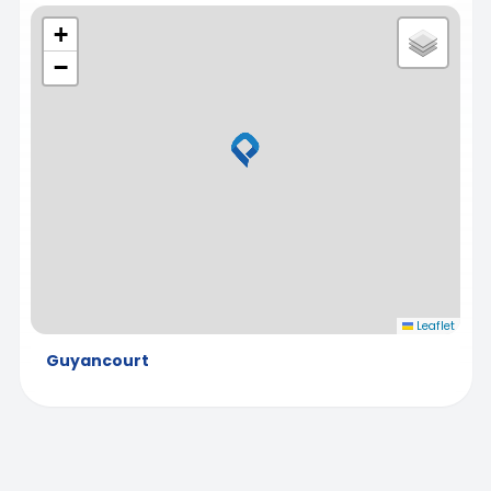
+
−
Leaflet
Guyancourt