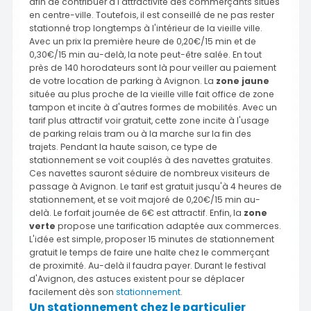
afin de contribuer à l'attractivité des commerçants situés
en centre-ville. Toutefois, il est conseillé de ne pas rester
stationné trop longtemps à l'intérieur de la vieille ville.
Avec un prix la première heure de 0,20€/15 min et de
0,30€/15 min au-delà, la note peut-être salée. En tout
près de 140 horodateurs sont là pour veiller au paiement
de votre location de parking à Avignon. La
zone jaune
située au plus proche de la vieille ville fait office de zone
tampon et incite à d'autres formes de mobilités. Avec un
tarif plus attractif voir gratuit, cette zone incite à l'usage
de parking relais tram ou à la marche sur la fin des
trajets. Pendant la haute saison, ce type de
stationnement se voit couplés à des navettes gratuites.
Ces navettes sauront séduire de nombreux visiteurs de
passage à Avignon. Le tarif est gratuit jusqu'à 4 heures de
stationnement, et se voit majoré de 0,20€/15 min au-
delà. Le forfait journée de 6€ est attractif. Enfin, la
zone
verte
propose une tarification adaptée aux commerces.
L'idée est simple, proposer 15 minutes de stationnement
gratuit le temps de faire une halte chez le commerçant
de proximité. Au-delà il faudra payer. Durant le festival
d'Avignon, des astuces existent pour se déplacer
facilement dès son
stationnement
.
Un stationnement chez le particulier