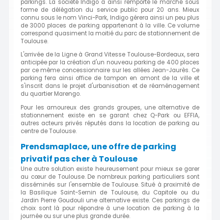
parkings. La société Indigo a ainsi remporté le marché sous
forme de délégation du service public pour 20 ans. Mieux
connu sous le nom Vinci-Park, Indigo gérera ainsi un peu plus
de 3000 places de parking appartenant à la ville. Ce volume
correspond quasiment la moitié du parc de stationnement de
Toulouse.
L'arrivée de la Ligne à Grand Vitesse Toulouse-Bordeaux, sera
anticipée par la création d'un nouveau parking de 400 places
par ce même concessionnaire sur les allées Jean-Jaurès. Ce
parking fera ainsi office de tampon en amont de la ville et
s'inscrit dans le projet d'urbanisation et de réaménagement
du quartier Marengo.
Pour les amoureux des grands groupes, une alternative de
stationnement existe en se garant chez Q-Park ou EFFIA,
autres acteurs privés réputés dans la location de parking au
centre de Toulouse.
Prendsmaplace, une offre de parking
privatif pas cher à Toulouse
Une autre solution existe heureusement pour mieux se garer
au cœur de Toulouse. De nombreux parking particuliers sont
disséminés sur l'ensemble de Toulouse. Situé à proximité de
la Basilique Saint-Sernin de Toulouse, du Capitole ou du
Jardin Pierre Goudouli une alternative existe. Ces parkings de
choix sont là pour répondre à une location de parking à la
journée ou sur une plus grande durée.