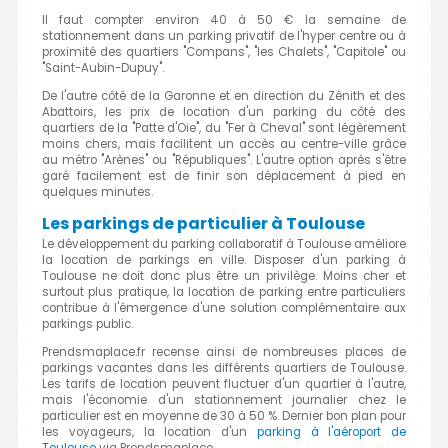
Il faut compter environ 40 à 50 € la semaine de
stationnement dans un parking privatif de l'hyper centre ou à
proximité des quartiers "Compans", "les Chalets", "Capitole" ou
"Saint-Aubin-Dupuy".
De l'autre côté de la Garonne et en direction du Zénith et des
Abattoirs, les prix de location d'un parking du côté des
quartiers de la "Patte d'Oie", du "Fer à Cheval" sont légèrement
moins chers, mais facilitent un accès au centre-ville grâce
au métro "Arènes" ou "Républiques". L'autre option après s'être
garé facilement est de finir son déplacement à pied en
quelques minutes.
Les parkings de particulier à Toulouse
Le développement du parking collaboratif à Toulouse améliore
la location de parkings en ville. Disposer d'un parking à
Toulouse ne doit donc plus être un privilège. Moins cher et
surtout plus pratique, la location de parking entre particuliers
contribue à l'émergence d'une solution complémentaire aux
parkings public.
Prendsmaplace.fr recense ainsi de nombreuses places de
parkings vacantes dans les différents quartiers de Toulouse.
Les tarifs de location peuvent fluctuer d'un quartier à l'autre,
mais l'économie d'un stationnement journalier chez le
particulier est en moyenne de 30 à 50 %. Dernier bon plan pour
les voyageurs, la location d'un
parking à l'aéroport de
Toulouse
via Prendsmaplace.