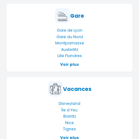
Gare
Gare de Lyon
Gare du Nord
Montparnasse
Austerlitz
Lille Flandres
Voir plus
Vacances
Disneyland
Île d Yeu
Biarritz
Nice
Tignes
Voir plus