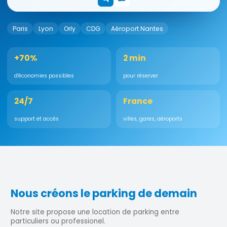
Paris
Lyon
Orly
CDG
Aéroport Nantes
+70%
2 min
d'économies possibles
pour réserver
24/7
France
support et accès
villes, gares, aéroports
Nous créons le parking de demain
Notre site propose une location de parking entre
particuliers ou professionel.