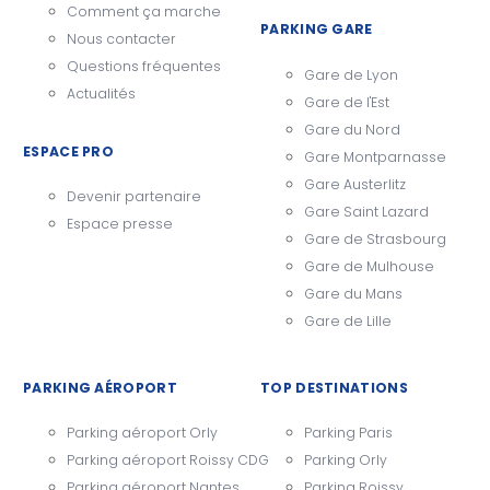
Comment ça marche
PARKING GARE
Nous contacter
Questions fréquentes
Gare de Lyon
Actualités
Gare de l'Est
Gare du Nord
ESPACE PRO
Gare Montparnasse
Gare Austerlitz
Devenir partenaire
Gare Saint Lazard
Espace presse
Gare de Strasbourg
Gare de Mulhouse
Gare du Mans
Gare de Lille
PARKING AÉROPORT
TOP DESTINATIONS
Parking aéroport Orly
Parking Paris
Parking aéroport Roissy CDG
Parking Orly
Parking aéroport Nantes
Parking Roissy