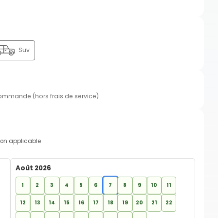
Suv
commande (hors frais de service)
on applicable
Août 2026
1
2
3
4
5
6
7
8
9
10
11
12
13
14
15
16
17
18
19
20
21
22