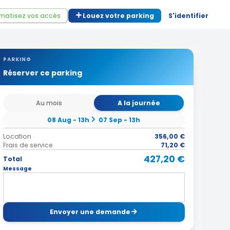
matisez vos accès
Louez votre parking
S'identifier
PARKING
Réserver ce parking
Au mois
A la journée
08 Aug - 13h
07 Sep - 13h
Location
356,00 €
Frais de service
71,20 €
427,20 €
Total
Message
Envoyer une demande