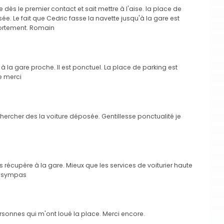
 dès le premier contact et sait mettre à l'aise. la place de
ée. Le fait que Cedric fasse la navette jusqu'à la gare est
fortement. Romain
à la gare proche. Il est ponctuel. La place de parking est
e merci
hercher des la voiture déposée. Gentillesse ponctualité je
s récupère à la gare. Mieux que les services de voiturier haute
t sympas
personnes qui m'ont loué la place. Merci encore.