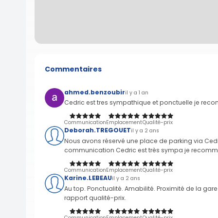
Commentaires
ahmed.benzoubir
il y a 1 an
Cedric est tres sympathique et ponctuelle je r
Communication
Emplacement
Qualité-prix
Deborah.TREGOUET
il y a 2 ans
Nous avons réservé une place de parking via Cedr
communication Cedric est très sympa je recomm
Communication
Emplacement
Qualité-prix
Karine.LEBEAU
il y a 2 ans
Au top. Ponctualité. Amabilité. Proximité de la ga
rapport qualité-prix.
Communication
Emplacement
Qualité-prix