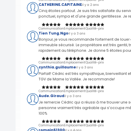
CATHERINE.CAPITAINE
il y a 2 ans
Cinq étoiles partout. Je suis très satisfaite du serv
ponctuel, sympa et d'une grande gentillesse. Je r
Communication
Emplacement
Qualité-prix
Tien Tung.Ngo
il y a 3 ans
Bonjour, je vous recommande fortement de louer c
immeuble sécurisé. Le propriétaire est très gentil, t
rapidement au téléphone. Je donne 5 étoiles pour t
Communication
Emplacement
Qualité-prix
cynthia.guillaume
il y a 3 ans
Parfait! Cédric est très sympathique, bienveillant et
TGV de Marne la Vallée. Je recommande!
Communication
Emplacement
Qualité-prix
Aude.Giraud
il y a 3 ans
Je remercie Cédric qui a réussi à me trouver une 
personne vraiment très agréable qui s’occupe 
100%
Communication
Emplacement
Qualité-prix
romain51300
il y a 4 ans