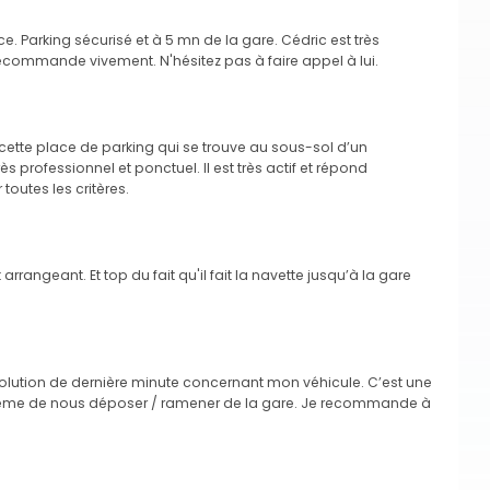
ice. Parking sécurisé et à 5 mn de la gare. Cédric est très
ecommande vivement. N'hésitez pas à faire appel à lui.
ette place de parking qui se trouve au sous-sol d’un
rès professionnel et ponctuel. Il est très actif et répond
outes les critères.
 arrangeant. Et top du fait qu'il fait la navette jusqu’à la gare
solution de dernière minute concernant mon véhicule. C’est une
même de nous déposer / ramener de la gare. Je recommande à