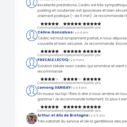
excellente prestations, Cedric est très sympathique
parking en souterrain est spacieuse et bien sécuris
vraiment pratique (- de 5 min). Je recommande 
Communication
Emplacement
Qualité-prix
Céline.Goncalves
il y a 4 ans
Cédric est tout simplement parfait, il nous dépose 
couverte et bien sécurisé. Je recommande. Encor
Communication
Emplacement
Qualité-prix
PASCALE.LECOQ
il y a 4 ans
Solution idéale avec cedric qui emmène et vient c
recommande
Communication
Emplacement
Qualité-prix
Lemong.VANGAY
il y a 4 ans
Un loueur au top ! Rien à dire il nous amène et nou
gamme ! Je recommandé fortement. En plus il es
Communication
Emplacement
Qualité-prix
Arthur et Alix de Bretagne
il y a 5 ans
Trés satisfait du service et de la gentillesse des 