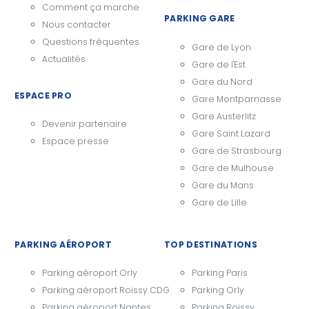
Comment ça marche
PARKING GARE
Nous contacter
Questions fréquentes
Gare de Lyon
Actualités
Gare de l'Est
Gare du Nord
ESPACE PRO
Gare Montparnasse
Gare Austerlitz
Devenir partenaire
Gare Saint Lazard
Espace presse
Gare de Strasbourg
Gare de Mulhouse
Gare du Mans
Gare de Lille
PARKING AÉROPORT
TOP DESTINATIONS
Parking aéroport Orly
Parking Paris
Parking aéroport Roissy CDG
Parking Orly
Parking aéroport Nantes
Parking Roissy