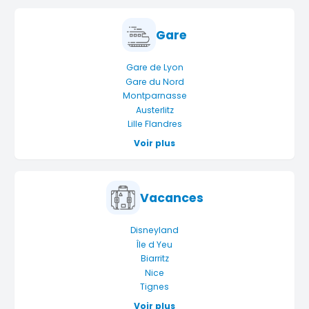
Gare
Gare de Lyon
Gare du Nord
Montparnasse
Austerlitz
Lille Flandres
Voir plus
Vacances
Disneyland
Île d Yeu
Biarritz
Nice
Tignes
Voir plus