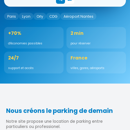
Paris
Lyon
Orly
CDG
Aéroport Nantes
+70%
2 min
d'économies possibles
pour réserver
24/7
France
support et accès
villes, gares, aéroports
Nous créons le parking de demain
Notre site propose une location de parking entre
particuliers ou professionel.