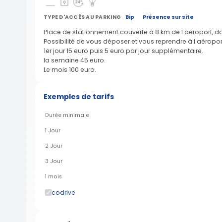
TYPE D'ACCÈS AU PARKING
Bip
Présence sur site
Place de stationnement couverte à 8 km de l aéroport, da
Possibilité de vous déposer et vous reprendre à l aéroport
1er jour 15 euro puis 5 euro par jour supplémentaire.
la semaine 45 euro.
Le mois 100 euro.
Exemples de tarifs
Durée minimale
1 Jour
2 Jour
3 Jour
1 mois
codrive