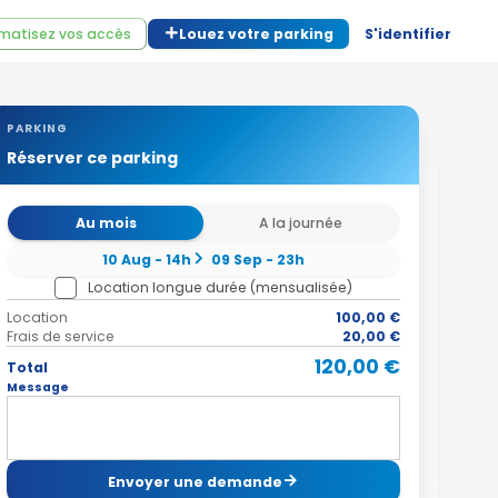
matisez vos accès
Louez votre parking
S'identifier
PARKING
Réserver ce parking
Au mois
A la journée
10 Aug - 14h
09 Sep - 23h
Location longue durée (mensualisée)
Location
100,00 €
Frais de service
20,00 €
120,00 €
Total
Message
Envoyer une demande