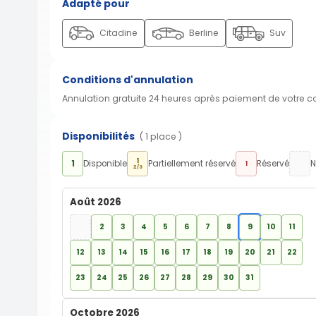
Adapté pour
Citadine
Berline
Suv
Conditions d'annulation
Annulation gratuite 24 heures après paiement de votre 
Disponibilités
( 1 place )
1
1
Disponible
Partiellement réservé
Réservé
N
1
2/3
Août 2026
2
3
4
5
6
7
8
9
10
11
12
13
14
15
16
17
18
19
20
21
22
23
24
25
26
27
28
29
30
31
Octobre 2026