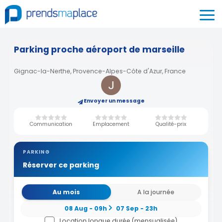
Parking proche aéroport de marseille
Gignac-la-Nerthe, Provence-Alpes-Côte d'Azur, France
Envoyer un message
Communication
Emplacement
Qualité-prix
PARKING
Réserver ce parking
Au mois
A la journée
08 Aug - 09h
07 Sep - 23h
Location longue durée (mensualisée)