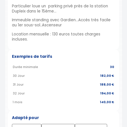
Particulier loue un parking privé près de la station
Dupleix dans le 15ème...
Immeuble standing avec Gardien...Accès très facile
au 1er sous-sol..Ascenseur
Location mensuelle : 130 euros toutes charges
incluses.
Exemples de tarifs
Durée minimale
30
30 Jour
182,00 €
31 Jour
188,00 €
32 Jour
194,00 €
1 mois
140,00 €
Adapté pour