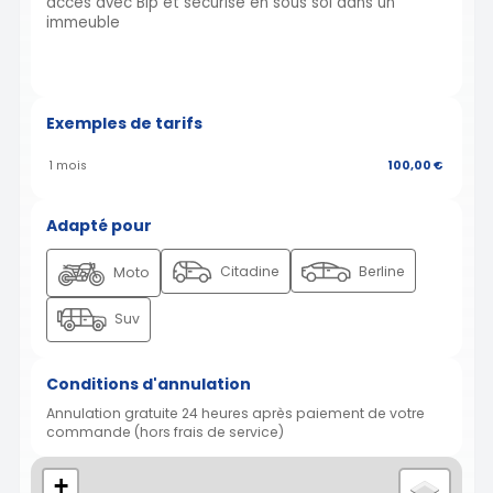
acces avec Bip et sécurisé en sous sol dans un
immeuble
Exemples de tarifs
1 mois
100,00 €
Adapté pour
Citadine
Berline
Moto
Suv
Conditions d'annulation
Annulation gratuite 24 heures après paiement de votre
commande (hors frais de service)
+