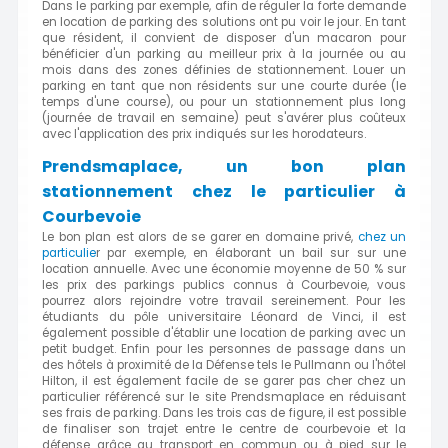
Dans le parking par exemple, afin de réguler la forte demande
en location de parking des solutions ont pu voir le jour. En tant
que résident, il convient de disposer d'un macaron pour
bénéficier d'un parking au meilleur prix à la journée ou au
mois dans des zones définies de stationnement. Louer un
parking en tant que non résidents sur une courte durée (le
temps d'une course), ou pour un stationnement plus long
(journée de travail en semaine) peut s'avérer plus coûteux
avec l'application des prix indiqués sur les horodateurs.
Prendsmaplace, un bon plan
stationnement chez le particulier à
Courbevoie
Le bon plan est alors de se garer en domaine privé,
chez un
particulie
r par exemple, en élaborant un bail sur sur une
location annuelle. Avec une économie moyenne de 50 % sur
les prix des parkings publics connus à Courbevoie, vous
pourrez alors rejoindre votre travail sereinement. Pour les
étudiants du pôle universitaire Léonard de Vinci, il est
également possible d'établir une location de parking avec un
petit budget. Enfin pour les personnes de passage dans un
des hôtels à proximité de la Défense tels le Pullmann ou l'hôtel
Hilton, il est également facile de se garer pas cher chez un
particulier référencé sur le site Prendsmaplace en réduisant
ses frais de parking. Dans les trois cas de figure, il est possible
de finaliser son trajet entre le centre de courbevoie et la
défense grâce au transport en commun ou à pied sur le