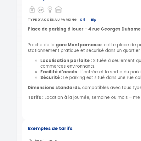
TYPE D'ACCÈS AU PARKING
Clé
Bip
Place de parking à louer – 4 rue Georges Duhamel,
Proche de la
gare Montparnasse
, cette place de p
stationnement pratique et sécurisé dans un quartier
Localisation parfaite
: Située à seulement q
commerces environnants.
Facilité d'accès
: L'entrée et la sortie du pa
Sécurité
: Le parking est situé dans une rue cal
Dimensions standards
, compatibles avec tous type
Tarifs :
Location à la journée, semaine ou mois – me 
Exemples de tarifs
Durée minimale