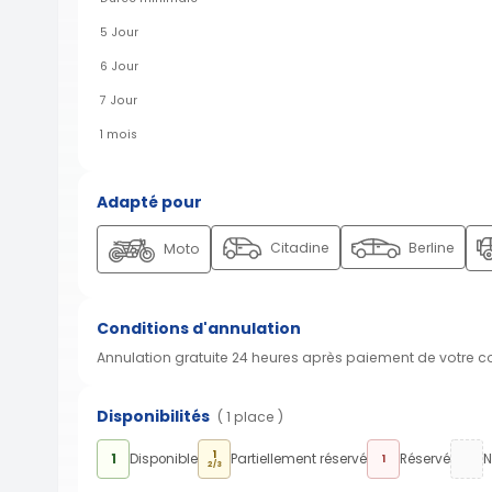
5 Jour
6 Jour
7 Jour
1 mois
Adapté pour
Citadine
Berline
Moto
Conditions d'annulation
Annulation gratuite 24 heures après paiement de votre 
Disponibilités
( 1 place )
1
1
Disponible
Partiellement réservé
Réservé
N
1
2/3