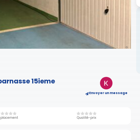
tparnasse 15ieme
Envoyer un message
placement
Qualité-prix