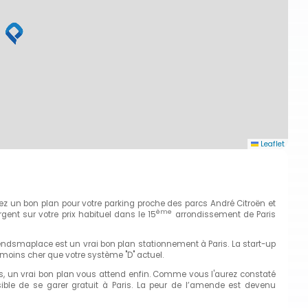
Leaflet
ez un bon plan pour votre parking proche des parcs André Citroën et
ème
nt sur votre prix habituel dans le 15
arrondissement de Paris
Prendsmaplace est un vrai bon plan stationnement à Paris. La start-up
 moins cher que votre système "D" actuel.
ifs, un vrai bon plan vous attend enfin. Comme vous l'aurez constaté
ible de se garer gratuit à Paris. La peur de l’amende est devenu