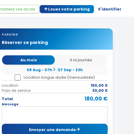
matisez vos accès
Louez votre parking
S'identifier
PARKING
Réserver ce parking
Au mois
A la journée
08 Aug - 07h
07 Sep - 23h
Location longue durée (mensualisée)
Location
150,00 €
Frais de service
30,00 €
180,00 €
Total
Message
Envoyer une demande