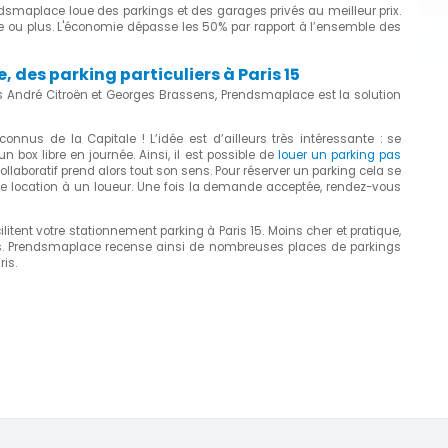
endsmaplace loue des parkings et des garages privés au meilleur prix.
ne ou plus. L'économie dépasse les 50% par rapport à l’ensemble des
des parking particuliers à Paris 15
cs André Citroën et Georges Brassens, Prendsmaplace est la solution
onnus de la Capitale ! L’idée est d’ailleurs très intéressante : se
box libre en journée. Ainsi, il est possible de
louer un parking pas
collaboratif prend alors tout son sens. Pour réserver un parking cela se
 de location à un loueur. Une fois la demande acceptée, rendez-vous
litent votre stationnement parking à Paris 15. Moins cher et pratique,
aris. Prendsmaplace recense ainsi de nombreuses places de parkings
ris.