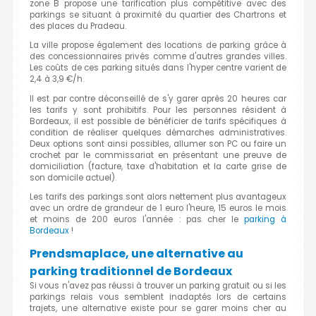
zone B propose une tarification plus compétitive avec des
parkings se situant à proximité du quartier des Chartrons et
des places du Pradeau.
La ville propose également des locations de parking grâce à
des concessionnaires privés comme d'autres grandes villes.
Les coûts de ces parking situés dans l'hyper centre varient de
2,4 à 3,9 €/h.
Il est par contre déconseillé de s'y garer après 20 heures car
les tarifs y sont prohibitifs. Pour les personnes résident à
Bordeaux, il est possible de bénéficier de tarifs spécifiques à
condition de réaliser quelques démarches administratives.
Deux options sont ainsi possibles, allumer son PC ou faire un
crochet par le commissariat en présentant une preuve de
domiciliation (facture, taxe d'habitation et la carte grise de
son domicile actuel).
Les tarifs des parkings sont alors nettement plus avantageux
avec un ordre de grandeur de 1 euro l'heure, 15 euros le mois
et moins de 200 euros l'année : pas cher le
parking à
Bordeaux
!
Prendsmaplace, une alternative au
parking traditionnel de Bordeaux
Si vous n'avez pas réussi à trouver un parking gratuit ou si les
parkings relais vous semblent inadaptés lors de certains
trajets, une alternative existe pour se garer moins cher au