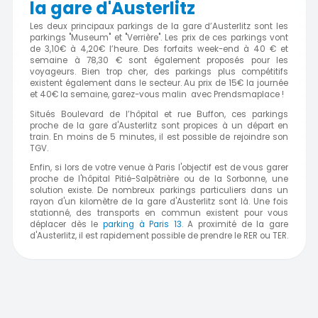
la gare d'Austerlitz
Les deux principaux parkings de la gare d’Austerlitz sont les
parkings "Museum" et "Verrière". Les prix de ces parkings vont
de 3,10€ à 4,20€ l’heure. Des forfaits week-end à 40 € et
semaine à 78,30 € sont également proposés pour les
voyageurs. Bien trop cher, des parkings plus compétitifs
existent également dans le secteur. Au prix de 15€ la journée
et 40€ la semaine, garez-vous malin avec Prendsmaplace !
Situés Boulevard de l’hôpital et rue Buffon, ces parkings
proche de la gare d'Austerlitz sont propices à un départ en
train. En moins de 5 minutes, il est possible de rejoindre son
TGV.
Enfin, si lors de votre venue à Paris l'objectif est de vous garer
proche de l'hôpital Pitié-Salpêtrière ou de la Sorbonne, une
solution existe. De nombreux parkings particuliers dans un
rayon d'un kilomètre de la gare d'Austerlitz sont là. Une fois
stationné, des transports en commun existent pour vous
déplacer dès le
parking à Paris 13
. A proximité de la gare
d'Austerlitz, il est rapidement possible de prendre le RER ou TER.