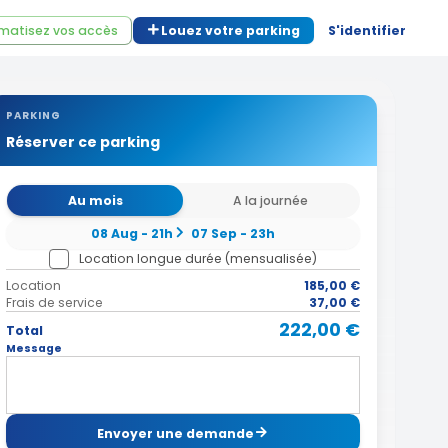
matisez vos accès
Louez votre parking
S'identifier
PARKING
Réserver ce parking
Au mois
A la journée
08 Aug - 21h
07 Sep - 23h
Location longue durée (mensualisée)
Location
185,00 €
Frais de service
37,00 €
222,00 €
Total
Message
Envoyer une demande