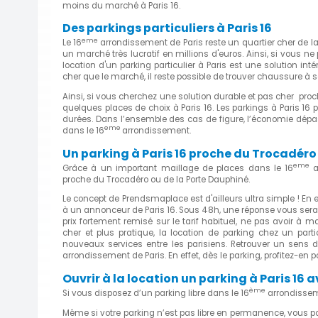
moins du marché à Paris 16.
Des parkings particuliers à Paris 16
eme
Le 16
arrondissement de Paris reste un quartier cher de la
un marché très lucratif en millions d'euros. Ainsi, si vous n
location d'un parking particulier à Paris est une solution in
cher que le marché, il reste possible de trouver chaussure à s
Ainsi, si vous cherchez une solution durable et pas cher pr
quelques places de choix à Paris 16. Les parkings à Paris 16 
durées. Dans l’ensemble des cas de figure, l’économie dépas
eme
dans le 16
arrondissement.
Un parking à Paris 16 proche du Trocadéro 
eme
Grâce à un important maillage de places dans le 16
a
proche du Trocadéro ou de la Porte Dauphiné.
Le concept de Prendsmaplace est d'ailleurs ultra simple ! En e
à un annonceur de Paris 16. Sous 48h, une réponse vous sera
prix fortement remisé sur le tarif habituel, ne pas avoir à m
cher et plus pratique, la location de parking chez un part
nouveaux services entre les parisiens. Retrouver un sens 
arrondissement de Paris. En effet, dès le parking, profitez-en 
Ouvrir à la location un parking à Paris 1
ème
Si vous disposez d’un parking libre dans le 16
arrondisseme
Même si votre parking n’est pas libre en permanence, vous po