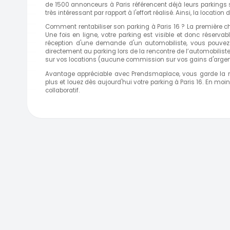
de 1500 annonceurs à Paris référencent déjà leurs parkings s
très intéressant par rapport à l'effort réalisé. Ainsi, la locatio
Comment rentabiliser son parking à Paris 16 ? La première ch
Une fois en ligne, votre parking est visible et donc réserva
réception d'une demande d'un automobiliste, vous pouvez
directement au parking lors de la rencontre de l’automobilis
sur vos locations (aucune commission sur vos gains d'argen
Avantage appréciable avec Prendsmaplace, vous garde la m
plus et louez dès aujourd'hui votre parking à Paris 16. En m
collaboratif.