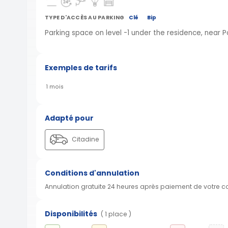
TYPE D'ACCÈS AU PARKING
Clé
Bip
Parking space on level -1 under the residence, near P
Exemples de tarifs
1 mois
Adapté pour
Citadine
Conditions d'annulation
Annulation gratuite 24 heures après paiement de votre 
Disponibilités
( 1 place )