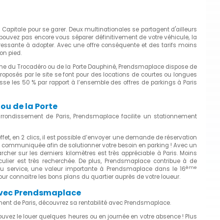
 Capitale pour se garer. Deux multinationales se partagent d'ailleurs
e pouvez pas encore vous séparer définitivement de votre véhicule, la
téressante à adopter. Avec une offre conséquente et des tarifs moins
on pied.
oche du Trocadéro ou de la Porte Dauphiné, Prendsmaplace dispose de
proposés par le site se font pour des locations de courtes ou longues
se les 50 % par rapport à l’ensemble des offres de parkings à Paris
ou de la Porte
rrondissement de Paris, Prendsmaplace facilite un stationnement
ffet, en 2 clics, il est possible d’envoyer une demande de réservation
 communiquée afin de solutionner votre besoin en parking ! Avec un
archer sur les derniers kilomètres est très appréciable à Paris. Moins
iculier est très recherchée. De plus, Prendsmaplace contribue à de
ème
du service, une valeur importante à Prendsmaplace dans le 16
pour connaitre les bons plans du quartier auprès de votre loueur.
6 avec Prendsmaplace
nt de Paris, découvrez sa rentabilité avec Prendsmaplace.
uvez le louer quelques heures ou en journée en votre absence ! Plus