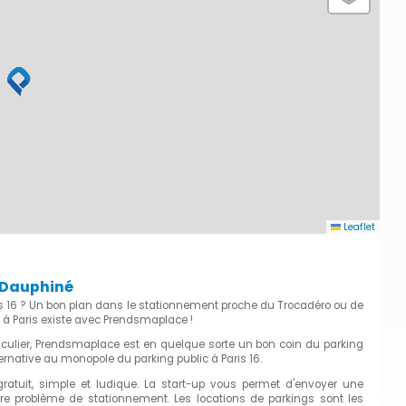
Leaflet
e Dauphiné
is 16 ? Un bon plan dans le stationnement proche du Trocadéro ou de
 à Paris existe avec Prendsmaplace !
ticulier, Prendsmaplace est en quelque sorte un bon coin du parking
ternative au monopole du parking public à Paris 16.
gratuit, simple et ludique. La start-up vous permet d'envoyer une
 problème de stationnement. Les locations de parkings sont les