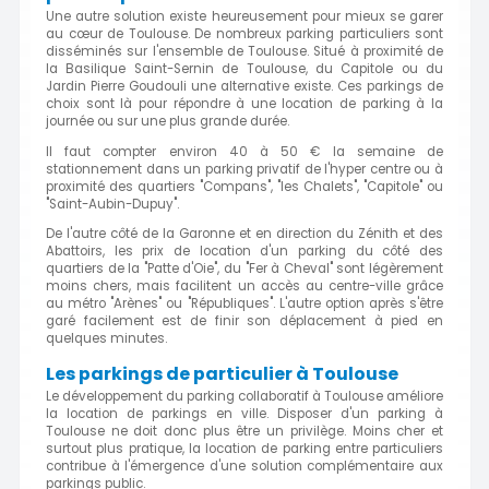
Une autre solution existe heureusement pour mieux se garer
au cœur de Toulouse. De nombreux parking particuliers sont
disséminés sur l'ensemble de Toulouse. Situé à proximité de
la Basilique Saint-Sernin de Toulouse, du Capitole ou du
Jardin Pierre Goudouli une alternative existe. Ces parkings de
choix sont là pour répondre à une location de parking à la
journée ou sur une plus grande durée.
Il faut compter environ 40 à 50 € la semaine de
stationnement dans un parking privatif de l'hyper centre ou à
proximité des quartiers "Compans", "les Chalets", "Capitole" ou
"Saint-Aubin-Dupuy".
De l'autre côté de la Garonne et en direction du Zénith et des
Abattoirs, les prix de location d'un parking du côté des
quartiers de la "Patte d'Oie", du "Fer à Cheval" sont légèrement
moins chers, mais facilitent un accès au centre-ville grâce
au métro "Arènes" ou "Républiques". L'autre option après s'être
garé facilement est de finir son déplacement à pied en
quelques minutes.
Les parkings de particulier à Toulouse
Le développement du parking collaboratif à Toulouse améliore
la location de parkings en ville. Disposer d'un parking à
Toulouse ne doit donc plus être un privilège. Moins cher et
surtout plus pratique, la location de parking entre particuliers
contribue à l'émergence d'une solution complémentaire aux
parkings public.