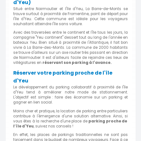
d'Yeu)
Situé entre Noirmoutier et l'île d'Yeu, La Barre-de-Monts se
trouve surtout à proximité de Fromentine, point de départ pour
l'île d'Yeu. Cette commune est idéale pour les voyageurs
souhaitant atteindre l'île sans voiture.
Avec des traversées entre le continent et l'île tous les jours, la
compagnie "Yeu continent" dessert tout au long de l'année en
bateaux Yeu. Bien situé à proximité de l'Atlantique, il fait bon
vivre à La Barre-des-Monts. La commune de 2000 habitants
se trouve d'ailleurs sur un axe routier très passant en direction
de Noirmoutier. Il est d'ailleurs facile de rejoindre ces lieux de
villégiatures en
réservant son parking à l'avance.
Réserver votre parking proche de l'île
d'Yeu
Le développement du parking collaboratif à proximité de l'île
d'Yeu tend à améliorer notre mode de stationnement.
L'objectif est simple : faire des économie sur un parking et
gagner en lien social.
Moins cher et pratique, la location de parking entre particuliers
contribue à l'émergence d'une solution alternative. Ainsi, si
vous êtes à la recherche d'une place de
parking proche de
l’île d'Yeu
, suivez nos conseils !
En effet, les places de parkings traditionnelles ne sont pas
forcement dans le budget de nombreux voyageurs. Face à ce