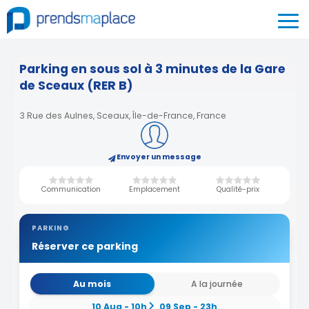
Parking en sous sol à 3 minutes de la Gare
de Sceaux (RER B)
3 Rue des Aulnes, Sceaux, Île-de-France, France
Envoyer un message
Communication
Emplacement
Qualité-prix
PARKING
Réserver ce parking
Au mois
A la journée
10 Aug - 10h
09 Sep - 23h