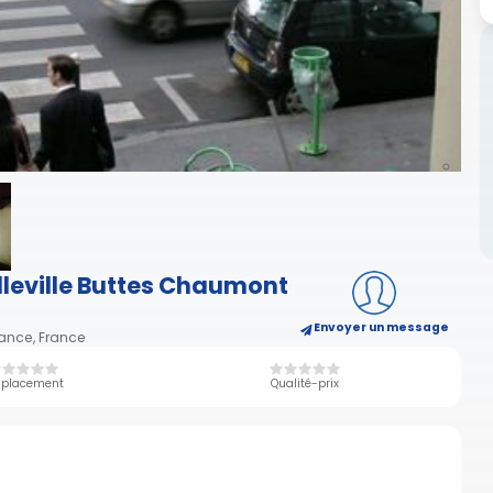
elleville Buttes Chaumont
Envoyer un message
rance, France
placement
Qualité-prix