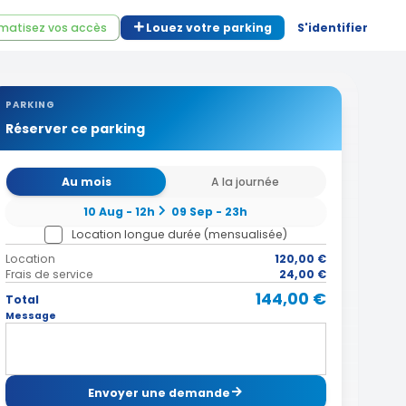
matisez vos accès
Louez votre parking
S'identifier
PARKING
Réserver ce parking
Au mois
A la journée
10 Aug - 12h
09 Sep - 23h
Location longue durée (mensualisée)
Location
120,00 €
Frais de service
24,00 €
144,00 €
Total
Message
Envoyer une demande