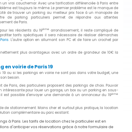
 un vrai cauchemar. Avec une tarification différenciée à Paris entre
problème est toujours le même. Le premier problème est le manque de
cité de trouver un parking au meilleur prix face à un monopole de
re de parking particuliers permet de répondre aux attentes
sement de Paris.
ème
pour les résidents du 19
arrondissement, il reste compliqué de
ofiter tarifs spécifiques il sera nécessaire de réaliser démarches
Paris
. L'autre option en allumant son PC et de faire un crochet par
nt nettement plus avantageux avec un ordre de grandeur de 10€ la
en voirie de Paris 19
s 19 ou si les parkings en voirie ne sont pas dans votre budget, une
 son besoin.
de Paris, des particuliers proposent des parkings de choix. Pouvoir
n intéressante pour louer un garage, un box ou un parking en sous-
ème
, il est possible d'envoyer une demande à un annonceur du 19
 de stationnement. Moins cher et surtout plus pratique, la location
olution complémentaire au parc existant.
à Paris. Les tarifs de location chez le particulier est en
ns d'anticiper vos réservations grâce à notre formulaire de