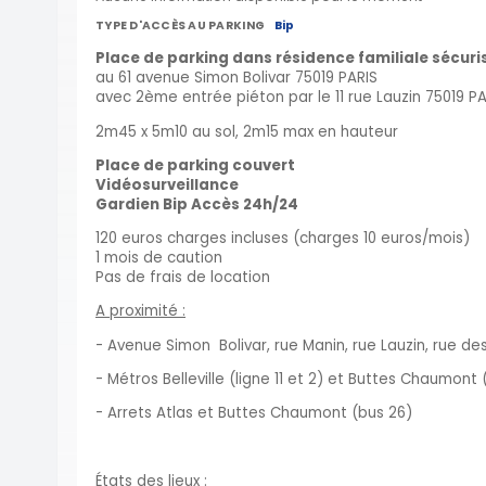
TYPE D'ACCÈS AU PARKING
Bip
Place de parking dans résidence familiale sécuris
au 61 avenue Simon Bolivar 75019 PARIS
avec 2ème entrée piéton par le 11 rue Lauzin 75019 PA
2m45 x 5m10 au sol, 2m15 max en hauteur
Place de parking couvert
Vidéosurveillance
Gardien
Bip Accès
24h/24
120 euros charges incluses (charges 10 euros/mois)
1 mois de caution
Pas de frais de location
A proximité :
- Avenue Simon Bolivar, rue Manin, rue Lauzin, rue des
- Métros Belleville (ligne 11 et 2) et Buttes Chaumont 
- Arrets Atlas et Buttes Chaumont (bus 26)
États des lieux :