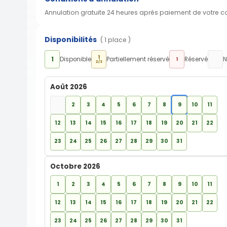
Annulation gratuite 24 heures après paiement de votre 
Disponibilités
( 1 place )
1
1
Disponible
Partiellement réservé
Réservé
N
1
2/3
Août 2026
2
3
4
5
6
7
8
9
10
11
12
13
14
15
16
17
18
19
20
21
22
23
24
25
26
27
28
29
30
31
Octobre 2026
1
2
3
4
5
6
7
8
9
10
11
12
13
14
15
16
17
18
19
20
21
22
23
24
25
26
27
28
29
30
31