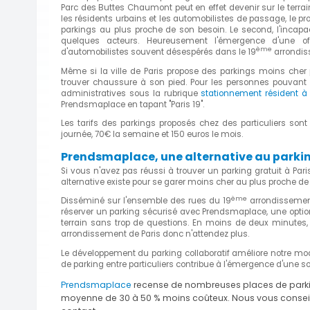
Parc des Buttes Chaumont peut en effet devenir sur le terrain
les résidents urbains et les automobilistes de passage, le 
parkings au plus proche de son besoin. Le second, l'incapa
quelques acteurs. Heureusement l'émergence d'une off
ème
d'automobilistes souvent désespérés dans le 19
arrondis
Même si la ville de Paris propose des parkings moins cher 
trouver chaussure à son pied. Pour les personnes pouvant pr
administratives sous la rubrique
stationnement résident à 
Prendsmaplace en tapant "Paris 19".
Les tarifs des parkings proposés chez des particuliers so
journée, 70€ la semaine et 150 euros le mois.
Prendsmaplace, une alternative au parking 
Si vous n'avez pas réussi à trouver un parking gratuit à Pari
alternative existe pour se garer moins cher au plus proche de
ème
Disséminé sur l'ensemble des rues du 19
arrondissement 
réserver un parking sécurisé avec Prendsmaplace, une optio
terrain sans trop de questions. En moins de deux minutes
arrondissement de Paris donc n'attendez plus.
Le développement du parking collaboratif améliore notre mode
de parking entre particuliers contribue à l'émergence d'une s
Prendsmaplace
recense de nombreuses places de parkings 
moyenne de 30 à 50 % moins coûteux. Nous vous conseillo