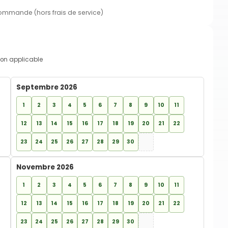
commande (hors frais de service)
on applicable
Septembre 2026
1
2
3
4
5
6
7
8
9
10
11
12
13
14
15
16
17
18
19
20
21
22
23
24
25
26
27
28
29
30
Novembre 2026
1
2
3
4
5
6
7
8
9
10
11
12
13
14
15
16
17
18
19
20
21
22
23
24
25
26
27
28
29
30